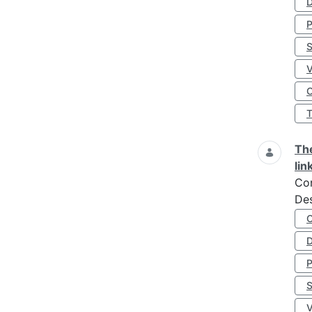
D
S
O
The
lin
Co
Des
D
S