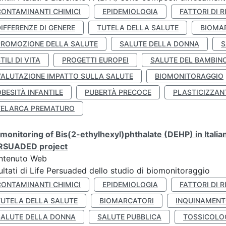
CONTAMINANTI CHIMICI
EPIDEMIOLOGIA
FATTORI DI R
IFFERENZE DI GENERE
TUTELA DELLA SALUTE
BIOMA
PROMOZIONE DELLA SALUTE
SALUTE DELLA DONNA
S
TILI DI VITA
PROGETTI EUROPEI
SALUTE DEL BAMBIN
VALUTAZIONE IMPATTO SULLA SALUTE
BIOMONITORAGGIO
BESITÀ INFANTILE
PUBERTÀ PRECOCE
PLASTICIZZAN
TELARCA PREMATURO
monitoring of Bis(2-ethylhexyl)phthalate (DEHP) in Italia
RSUADED project
ntenuto Web
ultati di Life Persuaded dello studio di biomonitoraggio
CONTAMINANTI CHIMICI
EPIDEMIOLOGIA
FATTORI DI R
TUTELA DELLA SALUTE
BIOMARCATORI
INQUINAMEN
SALUTE DELLA DONNA
SALUTE PUBBLICA
TOSSICOLO