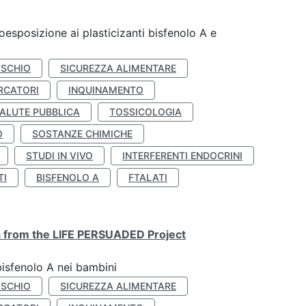
coesposizione ai plasticizanti bisfenolo A e
ISCHIO
SICUREZZA ALIMENTARE
RCATORI
INQUINAMENTO
ALUTE PUBBLICA
TOSSICOLOGIA
O
SOSTANZE CHIMICHE
STUDI IN VIVO
INTERFERENTI ENDOCRINI
TI
BISFENOLO A
FTALATI
ta from the LIFE PERSUADED Project
bisfenolo A nei bambini
ISCHIO
SICUREZZA ALIMENTARE