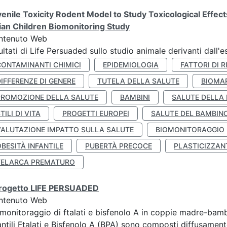
enile Toxicity Rodent Model to Study Toxicological Effec
lian Children Biomonitoring Study
ntenuto Web
ultati di Life Persuaded sullo studio animale derivanti dall'
CONTAMINANTI CHIMICI
EPIDEMIOLOGIA
FATTORI DI R
IFFERENZE DI GENERE
TUTELA DELLA SALUTE
BIOMA
PROMOZIONE DELLA SALUTE
BAMBINI
SALUTE DELLA
TILI DI VITA
PROGETTI EUROPEI
SALUTE DEL BAMBIN
VALUTAZIONE IMPATTO SULLA SALUTE
BIOMONITORAGGIO
BESITÀ INFANTILE
PUBERTÀ PRECOCE
PLASTICIZZAN
TELARCA PREMATURO
 progetto LIFE PERSUADED
ntenuto Web
monitoraggio di ftalati e bisfenolo A in coppie madre-bamb
antili Ftalati e Bisfenolo A (BPA) sono composti diffusamente 