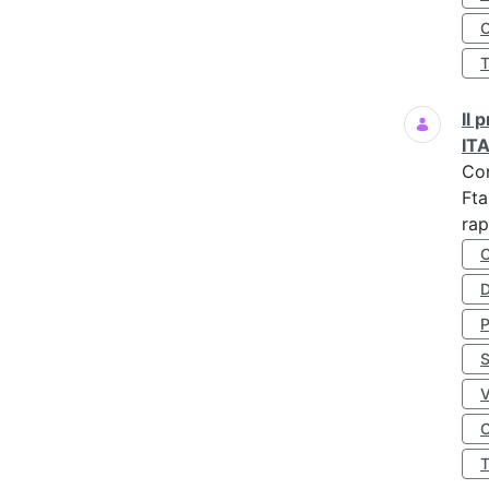
O
Il
IT
Co
Fta
rap
D
S
O