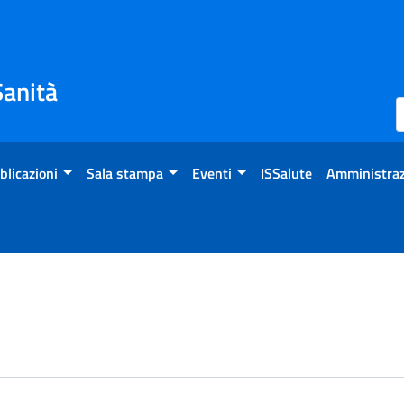
Sanità
blicazioni
Sala stampa
Eventi
ISSalute
Amministraz
enti