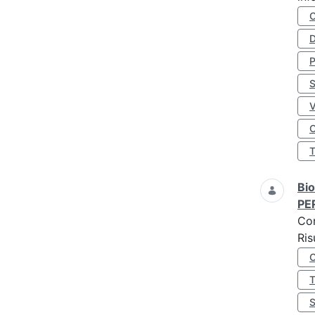
D
S
O
Bio
PE
Co
Ris