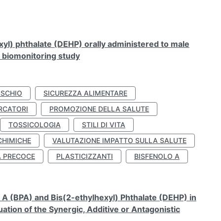
xyl) phthalate (DEHP) orally administered to male
n biomonitoring study
ISCHIO
SICUREZZA ALIMENTARE
RCATORI
PROMOZIONE DELLA SALUTE
TOSSICOLOGIA
STILI DI VITA
CHIMICHE
VALUTAZIONE IMPATTO SULLA SALUTE
À PRECOCE
PLASTICIZZANTI
BISFENOLO A
A (BPA) and Bis(2-ethylhexyl) Phthalate (DEHP) in
ation of the Synergic, Additive or Antagonistic