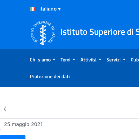
Salta al Contenuto
Salta al Footer
Istituto Superiore di 
Chi siamo
Temi
Attività
Servizi
Pub
Protezione dei dati
Risultati della Ricerca - Ev