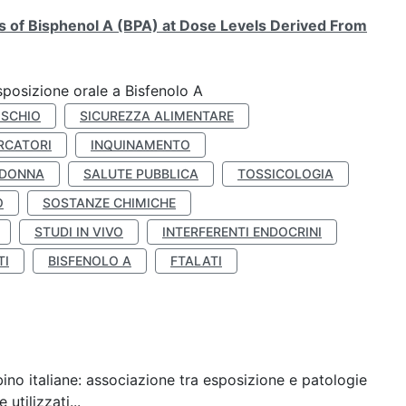
ts of Bisphenol A (BPA) at Dose Levels Derived From
esposizione orale a Bisfenolo A
ISCHIO
SICUREZZA ALIMENTARE
RCATORI
INQUINAMENTO
 DONNA
SALUTE PUBBLICA
TOSSICOLOGIA
O
SOSTANZE CHIMICHE
STUDI IN VIVO
INTERFERENTI ENDOCRINI
TI
BISFENOLO A
FTALATI
ino italiane: associazione tra esposizione e patologie
utilizzati...