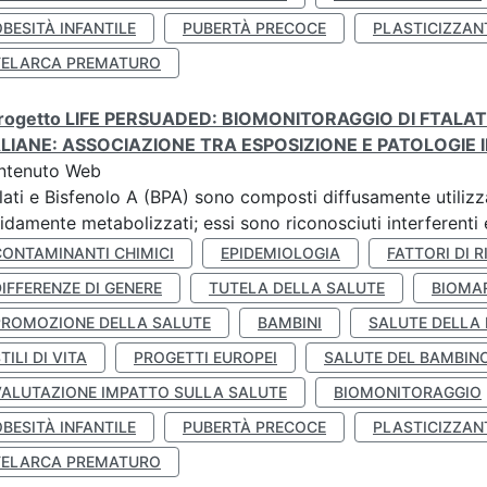
BESITÀ INFANTILE
PUBERTÀ PRECOCE
PLASTICIZZAN
TELARCA PREMATURO
 progetto LIFE PERSUADED: BIOMONITORAGGIO DI FTALA
ALIANE: ASSOCIAZIONE TRA ESPOSIZIONE E PATOLOGIE I
ntenuto Web
lati e Bisfenolo A (BPA) sono composti diffusamente utilizza
idamente metabolizzati; essi sono riconosciuti interferenti e
CONTAMINANTI CHIMICI
EPIDEMIOLOGIA
FATTORI DI R
IFFERENZE DI GENERE
TUTELA DELLA SALUTE
BIOMA
PROMOZIONE DELLA SALUTE
BAMBINI
SALUTE DELLA
TILI DI VITA
PROGETTI EUROPEI
SALUTE DEL BAMBIN
VALUTAZIONE IMPATTO SULLA SALUTE
BIOMONITORAGGIO
BESITÀ INFANTILE
PUBERTÀ PRECOCE
PLASTICIZZAN
TELARCA PREMATURO