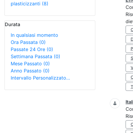
Eff
plasticizzanti
(8)
Co
Ris
die
Durata
In qualsiasi momento
D
Ora Passata
(0)
Passate 24 Ore
(0)
Settimana Passata
(0)
S
Mese Passato
(0)
Anno Passato
(0)
O
Intervallo Personalizzato…
Ita
Co
Ris