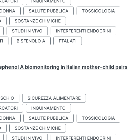
RCATORI
INQUINAMENTO
 DONNA
SALUTE PUBBLICA
TOSSICOLOGIA
O
SOSTANZE CHIMICHE
STUDI IN VIVO
INTERFERENTI ENDOCRINI
TI
BISFENOLO A
FTALATI
henol A biomonitoring in Italian mother-child pairs
ISCHIO
SICUREZZA ALIMENTARE
RCATORI
INQUINAMENTO
 DONNA
SALUTE PUBBLICA
TOSSICOLOGIA
O
SOSTANZE CHIMICHE
STUDI IN VIVO
INTERFERENTI ENDOCRINI