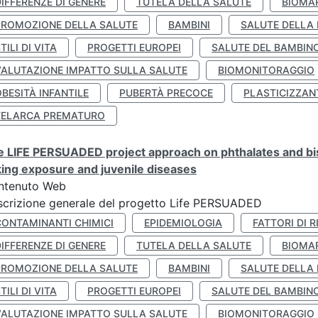
IFFERENZE DI GENERE
TUTELA DELLA SALUTE
BIOMA
PROMOZIONE DELLA SALUTE
BAMBINI
SALUTE DELLA
TILI DI VITA
PROGETTI EUROPEI
SALUTE DEL BAMBIN
VALUTAZIONE IMPATTO SULLA SALUTE
BIOMONITORAGGIO
BESITÀ INFANTILE
PUBERTÀ PRECOCE
PLASTICIZZAN
TELARCA PREMATURO
 LIFE PERSUADED project approach on phthalates and bisp
king exposure and juvenile diseases
ntenuto Web
crizione generale del progetto Life PERSUADED
CONTAMINANTI CHIMICI
EPIDEMIOLOGIA
FATTORI DI R
IFFERENZE DI GENERE
TUTELA DELLA SALUTE
BIOMA
PROMOZIONE DELLA SALUTE
BAMBINI
SALUTE DELLA
TILI DI VITA
PROGETTI EUROPEI
SALUTE DEL BAMBIN
VALUTAZIONE IMPATTO SULLA SALUTE
BIOMONITORAGGIO