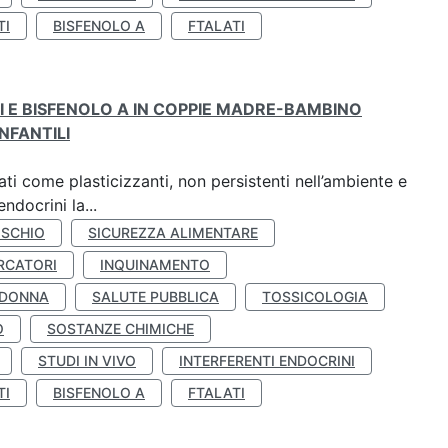
TI
BISFENOLO A
FTALATI
TI E BISFENOLO A IN COPPIE MADRE-BAMBINO
NFANTILI
ti come plasticizzanti, non persistenti nell’ambiente e
ndocrini la...
ISCHIO
SICUREZZA ALIMENTARE
RCATORI
INQUINAMENTO
 DONNA
SALUTE PUBBLICA
TOSSICOLOGIA
O
SOSTANZE CHIMICHE
STUDI IN VIVO
INTERFERENTI ENDOCRINI
TI
BISFENOLO A
FTALATI