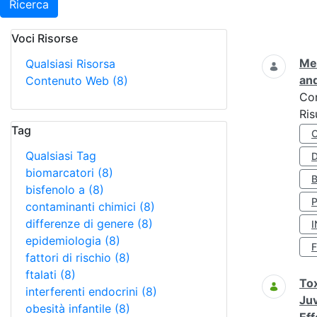
Ricerca
Voci Risorse
Ricerca
Met
Qualsiasi Risorsa
and
Contenuto Web
(8)
Co
Ris
Tag
Qualsiasi Tag
D
biomarcatori
(8)
bisfenolo a
(8)
contaminanti chimici
(8)
differenze di genere
(8)
I
epidemiologia
(8)
fattori di rischio
(8)
ftalati
(8)
Tox
interferenti endocrini
(8)
Juv
obesità infantile
(8)