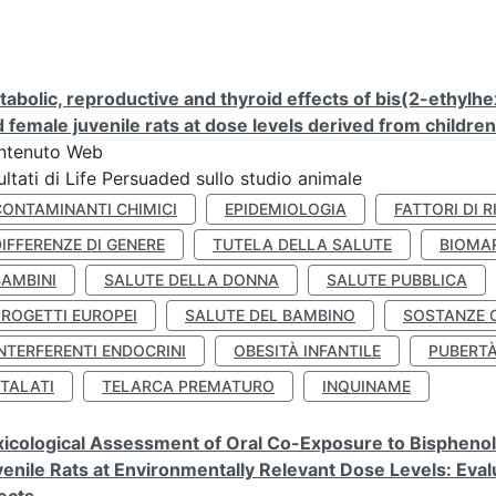
abolic, reproductive and thyroid effects of bis(2-ethylhe
 female juvenile rats at dose levels derived from childre
ntenuto Web
ultati di Life Persuaded sullo studio animale
CONTAMINANTI CHIMICI
EPIDEMIOLOGIA
FATTORI DI R
IFFERENZE DI GENERE
TUTELA DELLA SALUTE
BIOMA
BAMBINI
SALUTE DELLA DONNA
SALUTE PUBBLICA
PROGETTI EUROPEI
SALUTE DEL BAMBINO
SOSTANZE 
NTERFERENTI ENDOCRINI
OBESITÀ INFANTILE
PUBERT
FTALATI
TELARCA PREMATURO
INQUINAME
icological Assessment of Oral Co-Exposure to Bisphenol 
enile Rats at Environmentally Relevant Dose Levels: Evalu