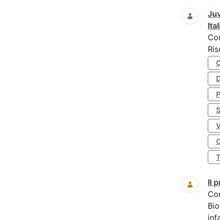
Juv
Ita
Co
Ris
D
S
O
Il
Co
Bio
inf