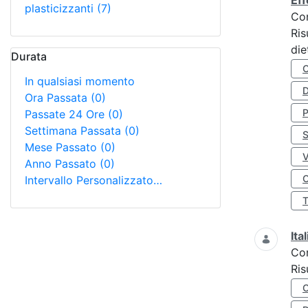
Eff
plasticizzanti
(7)
Co
Ris
die
Durata
In qualsiasi momento
D
Ora Passata
(0)
Passate 24 Ore
(0)
Settimana Passata
(0)
S
Mese Passato
(0)
Anno Passato
(0)
O
Intervallo Personalizzato…
Ita
Co
Ris