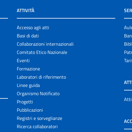
ATTIVITÀ
SER
Accesso agli atti
Aul
Basi di dati
Ban
Collaborazioni internazionali
Bibl
Comitato Etico Nazionale
Patr
Eventi
Tari
Formazione
Laboratori di riferimento
ATT
Linee guida
Organismo Notificato
Atti
Progetti
Pubblicazioni
Registri e sorveglianze
ACC
Ricerca collaboratori