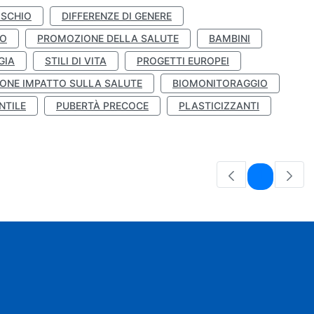
ISCHIO
DIFFERENZE DI GENERE
TO
PROMOZIONE DELLA SALUTE
BAMBINI
GIA
STILI DI VITA
PROGETTI EUROPEI
ONE IMPATTO SULLA SALUTE
BIOMONITORAGGIO
NTILE
PUBERTÀ PRECOCE
PLASTICIZZANTI
Pagina
1