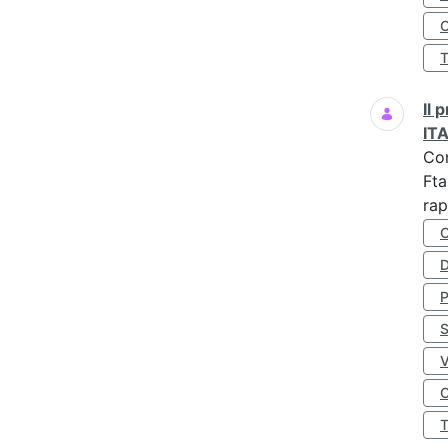
O
Il
IT
Co
Fta
rap
D
S
O