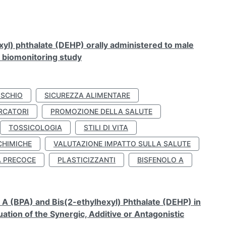
xyl) phthalate (DEHP) orally administered to male
n biomonitoring study
ISCHIO
SICUREZZA ALIMENTARE
RCATORI
PROMOZIONE DELLA SALUTE
TOSSICOLOGIA
STILI DI VITA
CHIMICHE
VALUTAZIONE IMPATTO SULLA SALUTE
À PRECOCE
PLASTICIZZANTI
BISFENOLO A
A (BPA) and Bis(2-ethylhexyl) Phthalate (DEHP) in
ation of the Synergic, Additive or Antagonistic