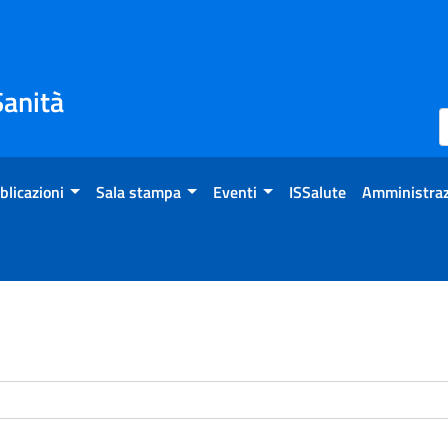
Sanità
blicazioni
Sala stampa
Eventi
ISSalute
Amministraz
enti