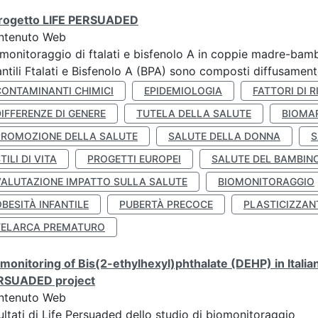
 progetto LIFE PERSUADED
ntenuto Web
monitoraggio di ftalati e bisfenolo A in coppie madre-bamb
antili Ftalati e Bisfenolo A (BPA) sono composti diffusamente 
CONTAMINANTI CHIMICI
EPIDEMIOLOGIA
FATTORI DI R
IFFERENZE DI GENERE
TUTELA DELLA SALUTE
BIOMA
PROMOZIONE DELLA SALUTE
SALUTE DELLA DONNA
S
TILI DI VITA
PROGETTI EUROPEI
SALUTE DEL BAMBIN
VALUTAZIONE IMPATTO SULLA SALUTE
BIOMONITORAGGIO
BESITÀ INFANTILE
PUBERTÀ PRECOCE
PLASTICIZZAN
TELARCA PREMATURO
monitoring of Bis(2-ethylhexyl)phthalate (DEHP) in Italia
RSUADED project
ntenuto Web
ultati di Life Persuaded dello studio di biomonitoraggio