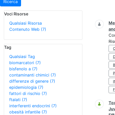
Ricerca
Voci Risorse
Ricerca
Met
Qualsiasi Risorsa
and
Contenuto Web
(7)
Co
Ris
Tag
Qualsiasi Tag
D
biomarcatori
(7)
bisfenolo a
(7)
contaminanti chimici
(7)
differenze di genere
(7)
I
epidemiologia
(7)
fattori di rischio
(7)
ftalati
(7)
Tox
interferenti endocrini
(7)
Juv
obesità infantile
(7)