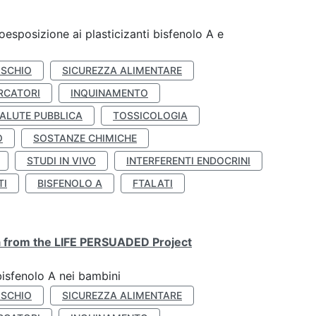
coesposizione ai plasticizanti bisfenolo A e
ISCHIO
SICUREZZA ALIMENTARE
RCATORI
INQUINAMENTO
ALUTE PUBBLICA
TOSSICOLOGIA
O
SOSTANZE CHIMICHE
STUDI IN VIVO
INTERFERENTI ENDOCRINI
TI
BISFENOLO A
FTALATI
ta from the LIFE PERSUADED Project
bisfenolo A nei bambini
ISCHIO
SICUREZZA ALIMENTARE