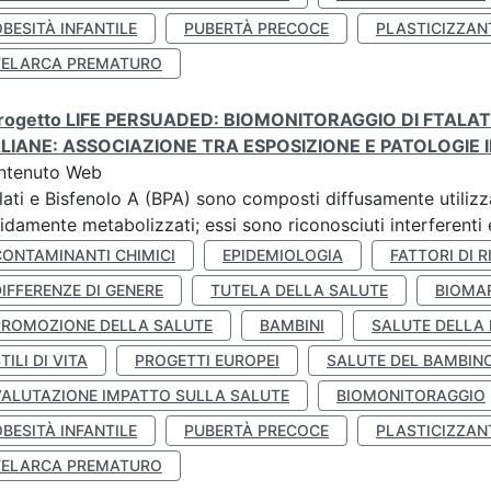
BESITÀ INFANTILE
PUBERTÀ PRECOCE
PLASTICIZZAN
TELARCA PREMATURO
 progetto LIFE PERSUADED: BIOMONITORAGGIO DI FTALA
ALIANE: ASSOCIAZIONE TRA ESPOSIZIONE E PATOLOGIE I
ntenuto Web
lati e Bisfenolo A (BPA) sono composti diffusamente utilizza
idamente metabolizzati; essi sono riconosciuti interferenti e
CONTAMINANTI CHIMICI
EPIDEMIOLOGIA
FATTORI DI R
IFFERENZE DI GENERE
TUTELA DELLA SALUTE
BIOMA
PROMOZIONE DELLA SALUTE
BAMBINI
SALUTE DELLA
TILI DI VITA
PROGETTI EUROPEI
SALUTE DEL BAMBIN
VALUTAZIONE IMPATTO SULLA SALUTE
BIOMONITORAGGIO
BESITÀ INFANTILE
PUBERTÀ PRECOCE
PLASTICIZZAN
TELARCA PREMATURO