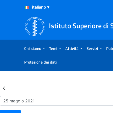
Salta al Contenuto
Salta al Footer
Istituto Superiore di 
Chi siamo
Temi
Attività
Servizi
Pub
Protezione dei dati
Risultati della Ricerca - Ev