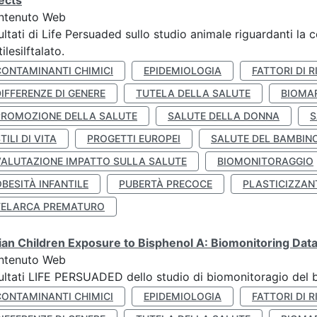
ects
ntenuto Web
ultati di Life Persuaded sullo studio animale riguardanti la 
tilesilftalato.
CONTAMINANTI CHIMICI
EPIDEMIOLOGIA
FATTORI DI R
IFFERENZE DI GENERE
TUTELA DELLA SALUTE
BIOMA
PROMOZIONE DELLA SALUTE
SALUTE DELLA DONNA
S
TILI DI VITA
PROGETTI EUROPEI
SALUTE DEL BAMBIN
VALUTAZIONE IMPATTO SULLA SALUTE
BIOMONITORAGGIO
BESITÀ INFANTILE
PUBERTÀ PRECOCE
PLASTICIZZAN
TELARCA PREMATURO
lian Children Exposure to Bisphenol A: Biomonitoring Da
ntenuto Web
ultati LIFE PERSUADED dello studio di biomonitoragio del 
CONTAMINANTI CHIMICI
EPIDEMIOLOGIA
FATTORI DI R