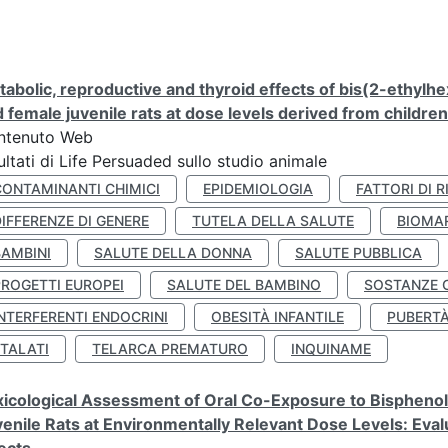
abolic, reproductive and thyroid effects of bis(2-ethylhe
 female juvenile rats at dose levels derived from childre
ntenuto Web
ultati di Life Persuaded sullo studio animale
CONTAMINANTI CHIMICI
EPIDEMIOLOGIA
FATTORI DI R
IFFERENZE DI GENERE
TUTELA DELLA SALUTE
BIOMA
BAMBINI
SALUTE DELLA DONNA
SALUTE PUBBLICA
PROGETTI EUROPEI
SALUTE DEL BAMBINO
SOSTANZE 
NTERFERENTI ENDOCRINI
OBESITÀ INFANTILE
PUBERT
FTALATI
TELARCA PREMATURO
INQUINAME
icological Assessment of Oral Co-Exposure to Bisphenol 
enile Rats at Environmentally Relevant Dose Levels: Evalu