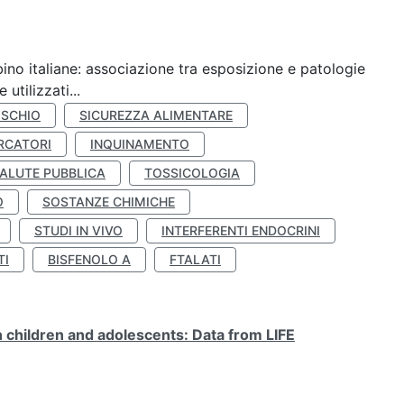
ino italiane: associazione tra esposizione e patologie
utilizzati...
ISCHIO
SICUREZZA ALIMENTARE
RCATORI
INQUINAMENTO
ALUTE PUBBLICA
TOSSICOLOGIA
O
SOSTANZE CHIMICHE
STUDI IN VIVO
INTERFERENTI ENDOCRINI
TI
BISFENOLO A
FTALATI
n children and adolescents: Data from LIFE