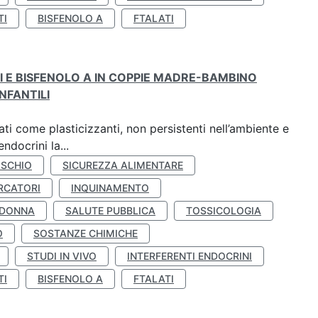
TI
BISFENOLO A
FTALATI
TI E BISFENOLO A IN COPPIE MADRE-BAMBINO
NFANTILI
ti come plasticizzanti, non persistenti nell’ambiente e
ndocrini la...
ISCHIO
SICUREZZA ALIMENTARE
RCATORI
INQUINAMENTO
 DONNA
SALUTE PUBBLICA
TOSSICOLOGIA
O
SOSTANZE CHIMICHE
STUDI IN VIVO
INTERFERENTI ENDOCRINI
TI
BISFENOLO A
FTALATI