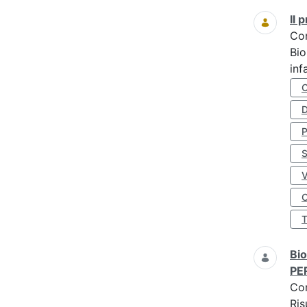
Il
Co
Bio
inf
D
S
O
Bio
PE
Co
Ris