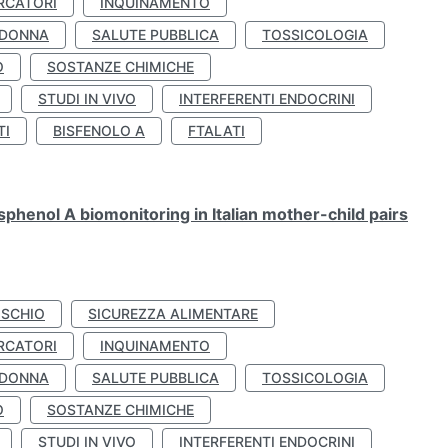
RCATORI
INQUINAMENTO
 DONNA
SALUTE PUBBLICA
TOSSICOLOGIA
O
SOSTANZE CHIMICHE
STUDI IN VIVO
INTERFERENTI ENDOCRINI
TI
BISFENOLO A
FTALATI
henol A biomonitoring in Italian mother-child pairs
ISCHIO
SICUREZZA ALIMENTARE
RCATORI
INQUINAMENTO
 DONNA
SALUTE PUBBLICA
TOSSICOLOGIA
O
SOSTANZE CHIMICHE
STUDI IN VIVO
INTERFERENTI ENDOCRINI