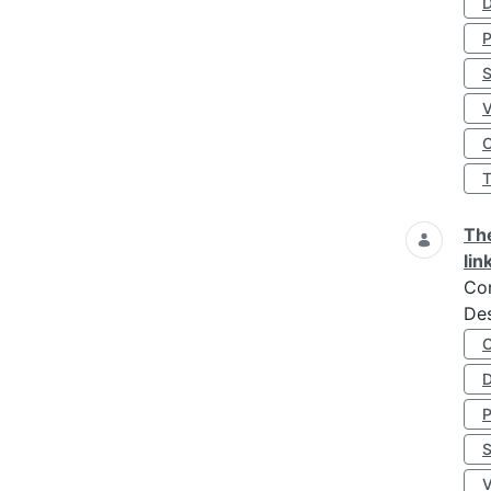
D
S
O
The
lin
Co
Des
D
S