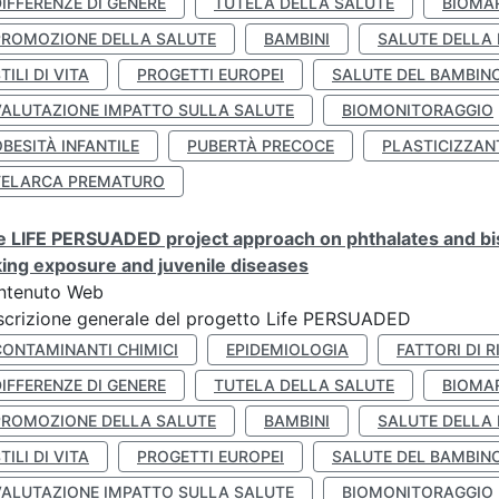
IFFERENZE DI GENERE
TUTELA DELLA SALUTE
BIOMA
PROMOZIONE DELLA SALUTE
BAMBINI
SALUTE DELLA
TILI DI VITA
PROGETTI EUROPEI
SALUTE DEL BAMBIN
VALUTAZIONE IMPATTO SULLA SALUTE
BIOMONITORAGGIO
BESITÀ INFANTILE
PUBERTÀ PRECOCE
PLASTICIZZAN
TELARCA PREMATURO
 LIFE PERSUADED project approach on phthalates and bisp
king exposure and juvenile diseases
ntenuto Web
crizione generale del progetto Life PERSUADED
CONTAMINANTI CHIMICI
EPIDEMIOLOGIA
FATTORI DI R
IFFERENZE DI GENERE
TUTELA DELLA SALUTE
BIOMA
PROMOZIONE DELLA SALUTE
BAMBINI
SALUTE DELLA
TILI DI VITA
PROGETTI EUROPEI
SALUTE DEL BAMBIN
VALUTAZIONE IMPATTO SULLA SALUTE
BIOMONITORAGGIO