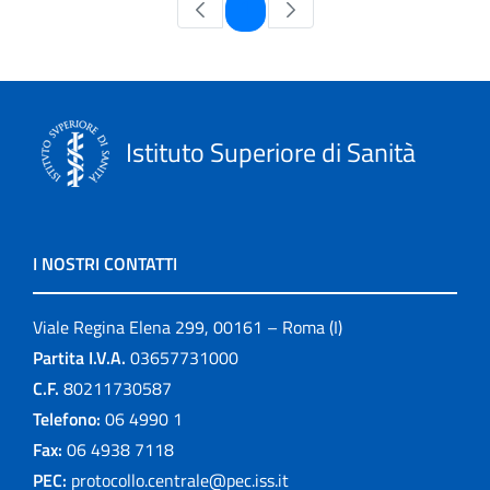
Pagina
1
Istituto Superiore di Sanità
I NOSTRI CONTATTI
Viale Regina Elena 299, 00161 – Roma (I)
Partita I.V.A.
03657731000
C.F.
80211730587
Telefono:
06 4990 1
Fax:
06 4938 7118
PEC:
protocollo.centrale@pec.iss.it