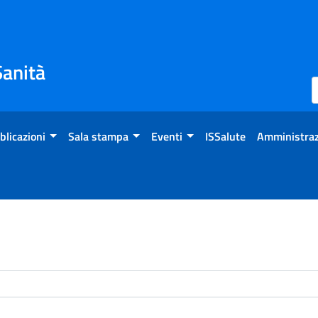
Sanità
blicazioni
Sala stampa
Eventi
ISSalute
Amministraz
enti