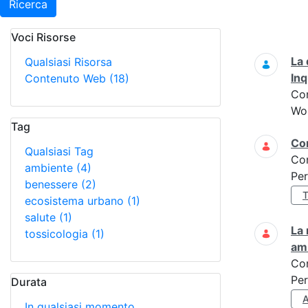
Ricerca
Voci Risorse
Ricerca
La 
Qualsiasi Risorsa
In
Contenuto Web
(18)
Co
Wo
Tag
Cor
Qualsiasi Tag
Co
ambiente
(4)
Per
benessere
(2)
ecosistema urbano
(1)
salute
(1)
La 
tossicologia
(1)
am
Co
Per
Durata
In qualsiasi momento