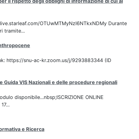
 il rispetto degli obblighi di informazione di cui al
ttps://live.starleaf.com/OTUwMTMyNzI6NTkxNDMy Durante
 tramite...
Anthropocene
ink: https://snu-ac-kr.zoom.us/j/9293883344 (ID
ee Guida VIS Nazionali e delle procedure regionali
odulo disponibile...nbsp;ISCRIZIONE ONLINE
7...
Normativa e Ricerca