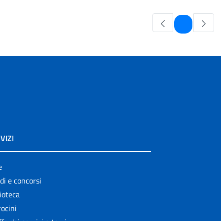
Pagina
1
VIZI
e
di e concorsi
ioteca
ocini