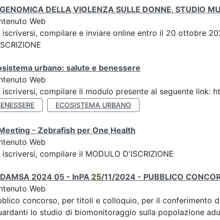
IGENOMICA DELLA VIOLENZA SULLE DONNE, STUDIO M
ntenuto Web
 iscriversi, compilare e inviare online entro il 20 ottobre
 ISCRIZIONE
osistema urbano: salute e benessere
ntenuto Web
 iscriversi, compilare il modulo presente al seguente link
BENESSERE
ECOSISTEMA URBANO
Meeting - Zebrafish per One Health
ntenuto Web
 iscriversi, compilare il MODULO D'ISCRIZIONE
 DAMSA 2024 05 - InPA
25
/11/2024 - PUBBLICO CONCOR
ntenuto Web
blico concorso, per titoli e colloquio, per il conferimento d
uardanti lo studio di biomonitoraggio sulla popolazione adul