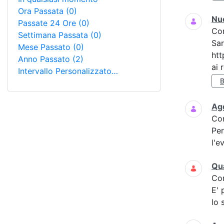
Ora Passata
(0)
Nuo
Passate 24 Ore
(0)
Co
Settimana Passata
(0)
Sar
Mese Passato
(0)
htt
Anno Passato
(2)
ai r
Intervallo Personalizzato…
Agg
Co
Per
l'e
Qua
Co
E' 
lo 