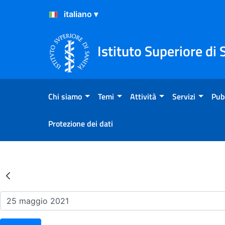
Salta al Contenuto
Salta al Footer
Istituto Superiore di 
Chi siamo
Temi
Attività
Servizi
Pub
Protezione dei dati
Risultati della Ricerca - Ev