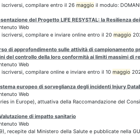
 iscriversi, compilare entro il 26
maggio
il modulo: DOMAN
sentazione del Progetto LIFE RESYSTAL: la Resilienza dei
ntenuto Web
 iscriversi, compilare e inviare online entro il 20
maggio
202
so di approfondimento sulle attività di campionamento pre
fini del controllo della loro conformità ai limiti massimi di r
ntenuto Web
 iscriversi, compilare online e inviare entro il 10
maggio
202
sistema europeo di sorveglianza degli incidenti Injury Dat
ntenuto Web
uries in Europe), attuativa della Raccomandazione del Cons
Valutazione di impatto sanitario
ntenuto Web
9), recepite dal Ministero della Salute e pubblicate nella G