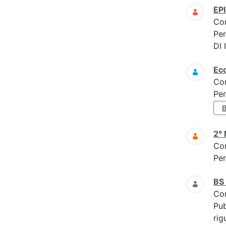
EP
Co
Per
DI
Ec
Co
Per
2° 
Co
Per
BS
Co
Pub
rig