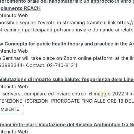
orbimento orale dei nanomateriali: un approccio in vitro per
golamento REACH
ntenuto Web
possibile seguire l'evento in streaming tramite il link h
streaming i partecipanti potranno inviare domande ai relatori
 Concepts for public health theory and practice in the 
ntenuto Web
 Seminar will take place on Zoom online platform, at the l
93883344- Contact: 02-740-8131)
Valutazione di Impatto sulla Salute: l'esperienza delle Lin
ntenuto Web
 iscriversi, compilare ed inviare entro il 6
maggio
2022 il m
TENZIONE: ISCRIZIONI PROROGATE FINO ALLE ORE 13 DEL 1
AMBIENTE
maci Veterinari: Valutazione del Rischio Ambientale tra 
ntenuto Web