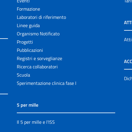
Eventi
Tari
Formazione
Laboratori di riferimento
ATT
Linee guida
Organismo Notificato
Atti
Progetti
Pubblicazioni
Registri e sorveglianze
ACC
Ricerca collaboratori
Scuola
Dich
Sperimentazione clinica fase I
5 per mille
Il 5 per mille e l'ISS