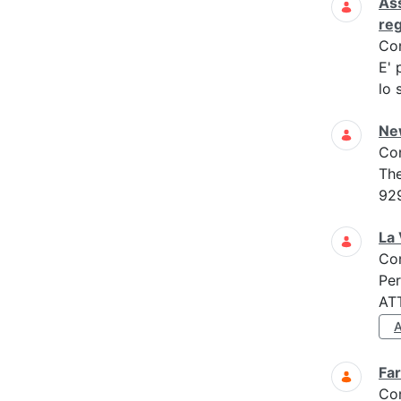
Ass
re
Co
E' 
lo 
New
Co
The
92
La 
Co
Per
AT
Far
Co