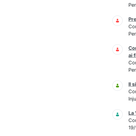
Per
Pre
Co
Per
Cor
ai 
Co
Per
Il 
Co
Inj
La 
Co
19/