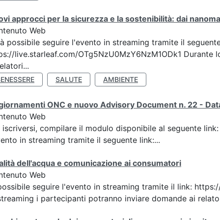
vi approcci per la sicurezza e la sostenibilità: dai nanomat
ntenuto Web
à possibile seguire l'evento in streaming tramite il seguente
ps://live.starleaf.com/OTg5NzU0MzY6NzM1ODk1 Durante lo 
elatori...
BENESSERE
SALUTE
AMBIENTE
iornamenti ONC e nuovo Advisory Document n. 22 - Data
ntenuto Web
 iscriversi, compilare il modulo disponibile al seguente l
vento in streaming tramite il seguente link:...
lità dell'acqua e comunicazione ai consumatori
ntenuto Web
possibile seguire l'evento in streaming tramite il link: h
streaming i partecipanti potranno inviare domande ai relatori