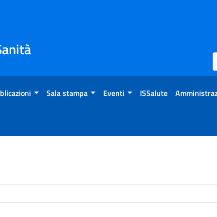
Sanità
blicazioni
Sala stampa
Eventi
ISSalute
Amministraz
enti