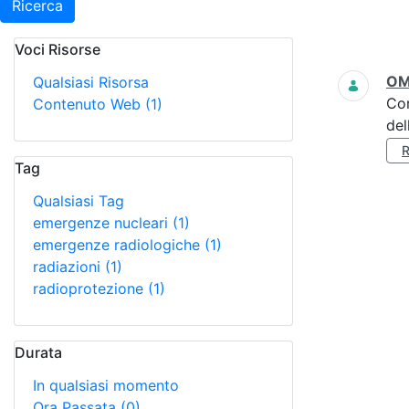
Ricerca
Voci Risorse
Ricerca
OMS
Qualsiasi Risorsa
Co
Contenuto Web
(1)
del
Tag
Qualsiasi Tag
emergenze nucleari
(1)
emergenze radiologiche
(1)
radiazioni
(1)
radioprotezione
(1)
Durata
In qualsiasi momento
Ora Passata
(0)