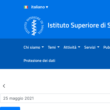
Salta al Contenuto
Salta al Footer
Istituto Superiore di 
Chi siamo
Temi
Attività
Servizi
Pub
Protezione dei dati
Risultati della Ricerca - Ev