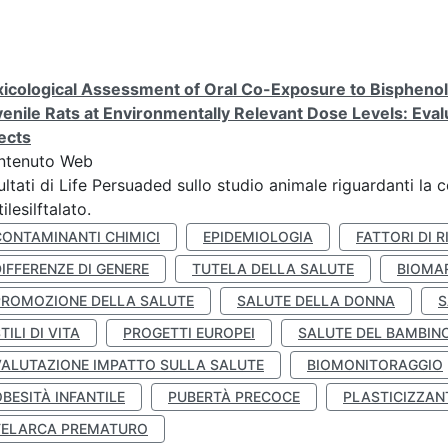
icological Assessment of Oral Co-Exposure to Bisphenol 
enile Rats at Environmentally Relevant Dose Levels: Evalu
ects
ntenuto Web
ultati di Life Persuaded sullo studio animale riguardanti la 
tilesilftalato.
CONTAMINANTI CHIMICI
EPIDEMIOLOGIA
FATTORI DI R
IFFERENZE DI GENERE
TUTELA DELLA SALUTE
BIOMA
PROMOZIONE DELLA SALUTE
SALUTE DELLA DONNA
S
TILI DI VITA
PROGETTI EUROPEI
SALUTE DEL BAMBIN
VALUTAZIONE IMPATTO SULLA SALUTE
BIOMONITORAGGIO
BESITÀ INFANTILE
PUBERTÀ PRECOCE
PLASTICIZZAN
TELARCA PREMATURO