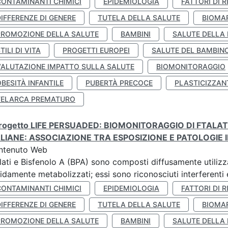
CONTAMINANTI CHIMICI
EPIDEMIOLOGIA
FATTORI DI R
IFFERENZE DI GENERE
TUTELA DELLA SALUTE
BIOMA
PROMOZIONE DELLA SALUTE
BAMBINI
SALUTE DELLA
TILI DI VITA
PROGETTI EUROPEI
SALUTE DEL BAMBIN
VALUTAZIONE IMPATTO SULLA SALUTE
BIOMONITORAGGIO
BESITÀ INFANTILE
PUBERTÀ PRECOCE
PLASTICIZZAN
TELARCA PREMATURO
 progetto LIFE PERSUADED: BIOMONITORAGGIO DI FTALA
ALIANE: ASSOCIAZIONE TRA ESPOSIZIONE E PATOLOGIE I
ntenuto Web
lati e Bisfenolo A (BPA) sono composti diffusamente utilizza
idamente metabolizzati; essi sono riconosciuti interferenti e
CONTAMINANTI CHIMICI
EPIDEMIOLOGIA
FATTORI DI R
IFFERENZE DI GENERE
TUTELA DELLA SALUTE
BIOMA
PROMOZIONE DELLA SALUTE
BAMBINI
SALUTE DELLA