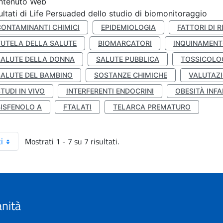
ntenuto Web
ultati di Life Persuaded dello studio di biomonitoraggio
CONTAMINANTI CHIMICI
EPIDEMIOLOGIA
FATTORI DI R
TUTELA DELLA SALUTE
BIOMARCATORI
INQUINAMEN
SALUTE DELLA DONNA
SALUTE PUBBLICA
TOSSICOLO
SALUTE DEL BAMBINO
SOSTANZE CHIMICHE
VALUTAZI
TUDI IN VIVO
INTERFERENTI ENDOCRINI
OBESITÀ INFA
BISFENOLO A
FTALATI
TELARCA PREMATURO
Mostrati 1 - 7 su 7 risultati.
i
anità