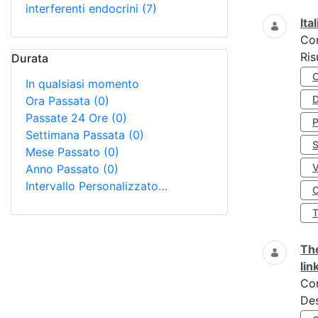
interferenti endocrini
(7)
Ita
Co
Ris
Durata
In qualsiasi momento
D
Ora Passata
(0)
Passate 24 Ore
(0)
Settimana Passata
(0)
S
Mese Passato
(0)
Anno Passato
(0)
Intervallo Personalizzato…
O
The
lin
Co
Des