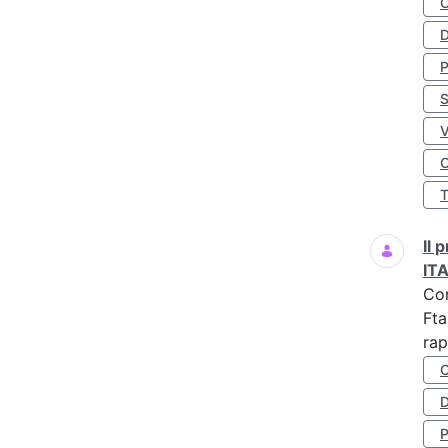
D
S
O
Il
IT
Co
Fta
rap
D