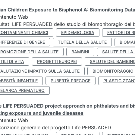
lian Children Exposure to Bisphenol A: Biomonitoring Da
ntenuto Web
ultati LIFE PERSUADED dello studio di biomonitoragio del 
CONTAMINANTI CHIMICI
EPIDEMIOLOGIA
FATTORI DI R
IFFERENZE DI GENERE
TUTELA DELLA SALUTE
BIOMA
PROMOZIONE DELLA SALUTE
BAMBINI
SALUTE DELLA
TILI DI VITA
PROGETTI EUROPEI
SALUTE DEL BAMBIN
VALUTAZIONE IMPATTO SULLA SALUTE
BIOMONITORAGGIO
BESITÀ INFANTILE
PUBERTÀ PRECOCE
PLASTICIZZAN
TELARCA PREMATURO
 LIFE PERSUADED project approach on phthalates and bisp
king exposure and juvenile diseases
ntenuto Web
crizione generale del progetto Life PERSUADED