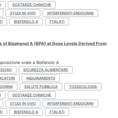
O
SOSTANZE CHIMICHE
STUDI IN VIVO
INTERFERENTI ENDOCRINI
TI
BISFENOLO A
FTALATI
ts of Bisphenol A (BPA) at Dose Levels Derived From
esposizione orale a Bisfenolo A
ISCHIO
SICUREZZA ALIMENTARE
RCATORI
INQUINAMENTO
 DONNA
SALUTE PUBBLICA
TOSSICOLOGIA
O
SOSTANZE CHIMICHE
STUDI IN VIVO
INTERFERENTI ENDOCRINI
TI
BISFENOLO A
FTALATI