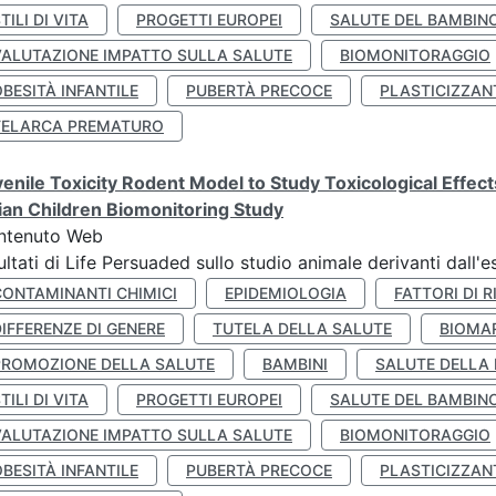
TILI DI VITA
PROGETTI EUROPEI
SALUTE DEL BAMBIN
VALUTAZIONE IMPATTO SULLA SALUTE
BIOMONITORAGGIO
BESITÀ INFANTILE
PUBERTÀ PRECOCE
PLASTICIZZAN
TELARCA PREMATURO
enile Toxicity Rodent Model to Study Toxicological Effec
lian Children Biomonitoring Study
ntenuto Web
ultati di Life Persuaded sullo studio animale derivanti dall'
CONTAMINANTI CHIMICI
EPIDEMIOLOGIA
FATTORI DI R
IFFERENZE DI GENERE
TUTELA DELLA SALUTE
BIOMA
PROMOZIONE DELLA SALUTE
BAMBINI
SALUTE DELLA
TILI DI VITA
PROGETTI EUROPEI
SALUTE DEL BAMBIN
VALUTAZIONE IMPATTO SULLA SALUTE
BIOMONITORAGGIO
BESITÀ INFANTILE
PUBERTÀ PRECOCE
PLASTICIZZAN