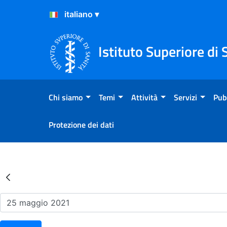
Salta al Contenuto
Salta al Footer
Istituto Superiore di 
Chi siamo
Temi
Attività
Servizi
Pub
Protezione dei dati
Risultati della Ricerca - Ev