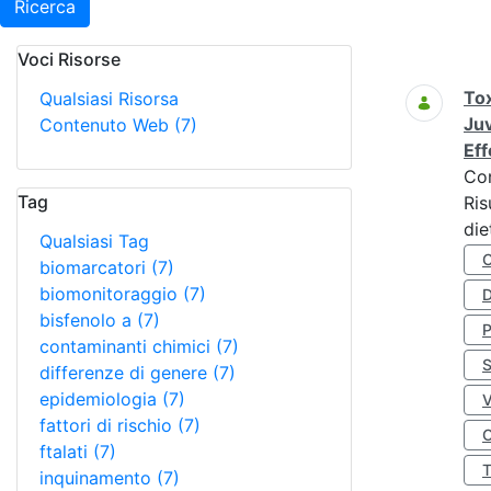
Ricerca
Voci Risorse
Ricerca
Tox
Qualsiasi Risorsa
Juv
Contenuto Web
(7)
Eff
Co
Tag
Ris
die
Qualsiasi Tag
biomarcatori
(7)
biomonitoraggio
(7)
D
bisfenolo a
(7)
contaminanti chimici
(7)
S
differenze di genere
(7)
epidemiologia
(7)
fattori di rischio
(7)
O
ftalati
(7)
inquinamento
(7)