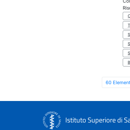
Co
Ris
S
60 Element
Istituto Superiore di S