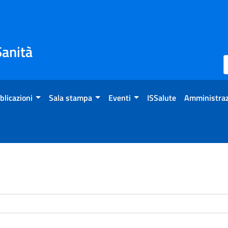
Sanità
blicazioni
Sala stampa
Eventi
ISSalute
Amministraz
enti