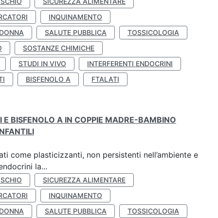
ISCHIO
SICUREZZA ALIMENTARE
RCATORI
INQUINAMENTO
 DONNA
SALUTE PUBBLICA
TOSSICOLOGIA
O
SOSTANZE CHIMICHE
STUDI IN VIVO
INTERFERENTI ENDOCRINI
TI
BISFENOLO A
FTALATI
TI E BISFENOLO A IN COPPIE MADRE-BAMBINO
NFANTILI
ti come plasticizzanti, non persistenti nell’ambiente e
ndocrini la...
ISCHIO
SICUREZZA ALIMENTARE
RCATORI
INQUINAMENTO
 DONNA
SALUTE PUBBLICA
TOSSICOLOGIA