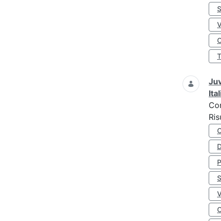
S
O
Juv
Ita
Co
Ris
D
S
O