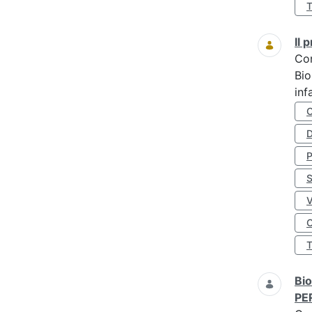
Il
Co
Bio
inf
D
S
O
Bio
PE