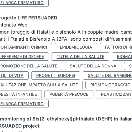
TELARCA PREMATURO
 progetto LIFE PERSUADED
ntenuto Web
monitoraggio di ftalati e bisfenolo A in coppie madre-bamb
antili Ftalati e Bisfenolo A (BPA) sono composti diffusamente 
CONTAMINANTI CHIMICI
EPIDEMIOLOGIA
FATTORI DI R
IFFERENZE DI GENERE
TUTELA DELLA SALUTE
BIOMA
PROMOZIONE DELLA SALUTE
SALUTE DELLA DONNA
S
TILI DI VITA
PROGETTI EUROPEI
SALUTE DEL BAMBIN
VALUTAZIONE IMPATTO SULLA SALUTE
BIOMONITORAGGIO
BESITÀ INFANTILE
PUBERTÀ PRECOCE
PLASTICIZZAN
TELARCA PREMATURO
monitoring of Bis(2-ethylhexyl)phthalate (DEHP) in Italia
RSUADED project