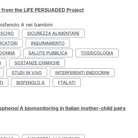
ta from the LIFE PERSUADED Project
bisfenolo A nei bambini
ISCHIO
SICUREZZA ALIMENTARE
RCATORI
INQUINAMENTO
 DONNA
SALUTE PUBBLICA
TOSSICOLOGIA
O
SOSTANZE CHIMICHE
STUDI IN VIVO
INTERFERENTI ENDOCRINI
TI
BISFENOLO A
FTALATI
henol A biomonitoring in Italian mother-child pairs