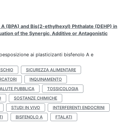
A (BPA) and Bis(2-ethylhexyl) Phthalate (DEHP) in
ation of the Synergic, Additive or Antagonistic
coesposizione ai plasticizanti bisfenolo A e
ISCHIO
SICUREZZA ALIMENTARE
RCATORI
INQUINAMENTO
ALUTE PUBBLICA
TOSSICOLOGIA
O
SOSTANZE CHIMICHE
STUDI IN VIVO
INTERFERENTI ENDOCRINI
TI
BISFENOLO A
FTALATI