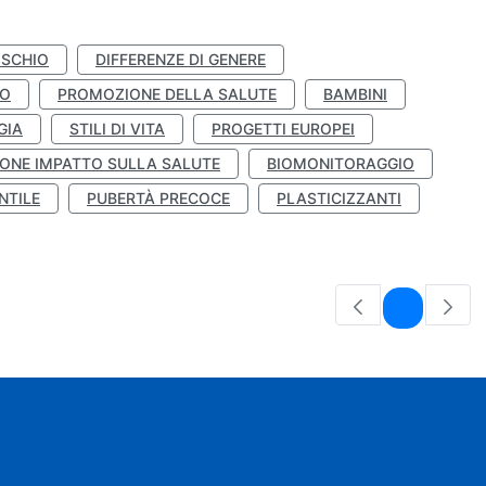
ISCHIO
DIFFERENZE DI GENERE
TO
PROMOZIONE DELLA SALUTE
BAMBINI
GIA
STILI DI VITA
PROGETTI EUROPEI
ONE IMPATTO SULLA SALUTE
BIOMONITORAGGIO
NTILE
PUBERTÀ PRECOCE
PLASTICIZZANTI
Pagina
1