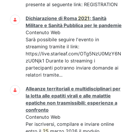
presente al seguente link: REGISTRATION
Dichiarazione di Roma
2021
: Sanità
Militare e Sanità Pubblica per le pandemie
Contenuto Web
Sarà possibile seguire l'evento in
streaming tramite il link:
https://live.starleaf.com/OTg5NzU0MzY6N
zU0Njk1 Durante lo streaming i
partecipanti potranno inviare domande ai
relatori tramite...
Alleanze territoriali e multidisciplinari per
la lotta alle epatiti virali e alle malattie
epatiche non trasmissibili: esperienze a
confronto
Contenuto Web
Per iscriversi, compilare e inviare online
entro il
25
marzo 2026 il modulo