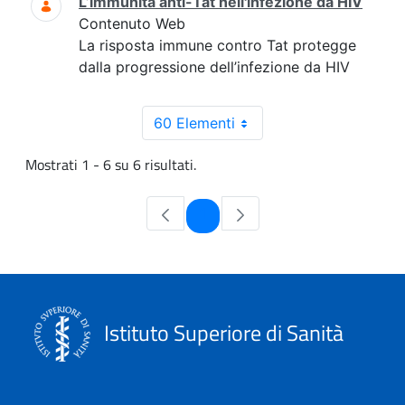
L’immunità anti-Tat nell'infezione da HIV
Contenuto Web
La risposta immune contro Tat protegge
dalla progressione dell’infezione da HIV
60 Elementi
Mostrati 1 - 6 su 6 risultati.
Pagina
1
Istituto Superiore di Sanità