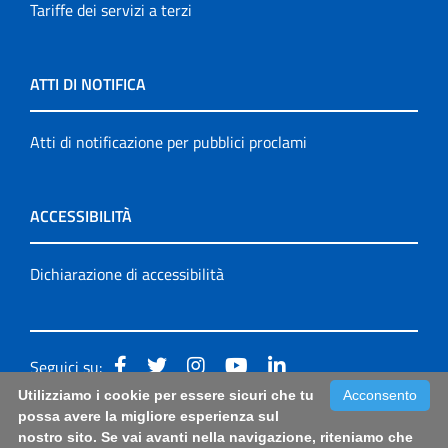
Tariffe dei servizi a terzi
ATTI DI NOTIFICA
Atti di notificazione per pubblici proclami
ACCESSIBILITÀ
Dichiarazione di accessibilità
Seguici su:
Utilizziamo i cookie per essere sicuri che tu
Acconsento
Accessibilità: form di segnalazione di prima istanza per
possa avere la migliore esperienza sul
nostro sito. Se vai avanti nella navigazione, riteniamo che
questa pagina
|
Note Legali
|
Sitemap