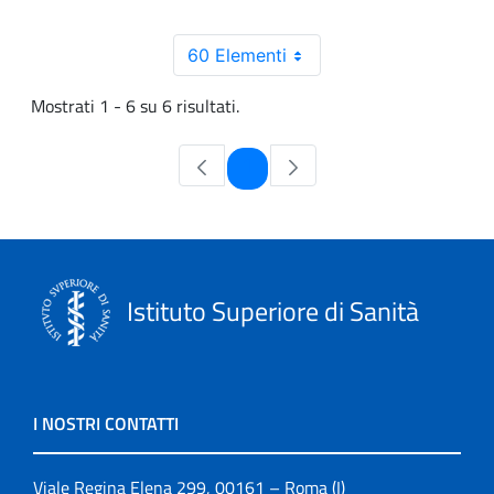
60 Elementi
Mostrati 1 - 6 su 6 risultati.
Pagina
1
Istituto Superiore di Sanità
I NOSTRI CONTATTI
Viale Regina Elena 299, 00161 – Roma (I)