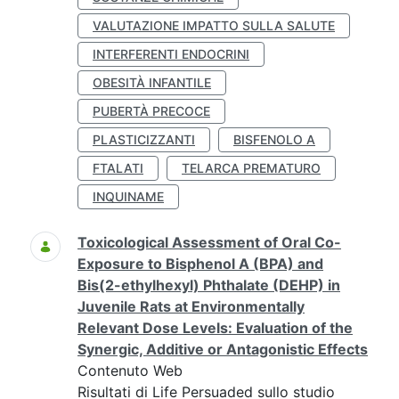
VALUTAZIONE IMPATTO SULLA SALUTE
INTERFERENTI ENDOCRINI
OBESITÀ INFANTILE
PUBERTÀ PRECOCE
PLASTICIZZANTI
BISFENOLO A
FTALATI
TELARCA PREMATURO
INQUINAME
Toxicological Assessment of Oral Co-
Exposure to Bisphenol A (BPA) and
Bis(2-ethylhexyl) Phthalate (DEHP) in
Juvenile Rats at Environmentally
Relevant Dose Levels: Evaluation of the
Synergic, Additive or Antagonistic Effects
Contenuto Web
Risultati di Life Persuaded sullo studio