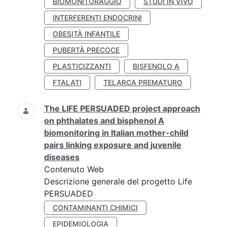
BIOMONITORAGGIO
STUDI IN VIVO
INTERFERENTI ENDOCRINI
OBESITÀ INFANTILE
PUBERTÀ PRECOCE
PLASTICIZZANTI
BISFENOLO A
FTALATI
TELARCA PREMATURO
The LIFE PERSUADED project approach
on phthalates and bisphenol A
biomonitoring in Italian mother-child
pairs linking exposure and juvenile
diseases
Contenuto Web
Descrizione generale del progetto Life
PERSUADED
CONTAMINANTI CHIMICI
EPIDEMIOLOGIA