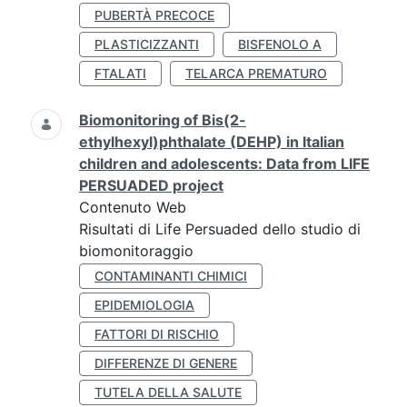
PUBERTÀ PRECOCE
PLASTICIZZANTI
BISFENOLO A
FTALATI
TELARCA PREMATURO
Biomonitoring of Bis(2-
ethylhexyl)phthalate (DEHP) in Italian
children and adolescents: Data from LIFE
PERSUADED project
Contenuto Web
Risultati di Life Persuaded dello studio di
biomonitoraggio
CONTAMINANTI CHIMICI
EPIDEMIOLOGIA
FATTORI DI RISCHIO
DIFFERENZE DI GENERE
TUTELA DELLA SALUTE