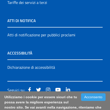
Tariffe dei servizi a terzi
ATTI DI NOTIFICA
Atti di notificazione per pubblici proclami
ACCESSIBILITÀ
Dichiarazione di accessibilità
Seguici su:
Utilizziamo i cookie per essere sicuri che tu
Acconsento
Accessibilità: form di segnalazione di prima istanza per
possa avere la migliore esperienza sul
nostro sito. Se vai avanti nella navigazione, riteniamo che
questa pagina
|
Note Legali
|
Sitemap