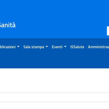
Sanità
blicazioni
Sala stampa
Eventi
ISSalute
Amministraz
enti