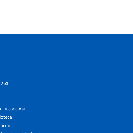
VIZI
e
di e concorsi
ioteca
ocini