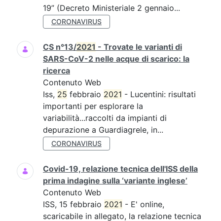
19” (Decreto Ministeriale 2 gennaio...
CORONAVIRUS
CS n°13/
2021
- Trovate le varianti di
SARS-CoV-2 nelle acque di scarico: la
ricerca
Contenuto Web
Iss,
25
febbraio
2021
- Lucentini: risultati
importanti per esplorare la
variabilità...raccolti da impianti di
depurazione a Guardiagrele, in...
CORONAVIRUS
Covid-19, relazione tecnica dell'ISS della
prima indagine sulla ‘variante inglese’
Contenuto Web
ISS, 15 febbraio
2021
- E' online,
scaricabile in allegato, la relazione tecnica