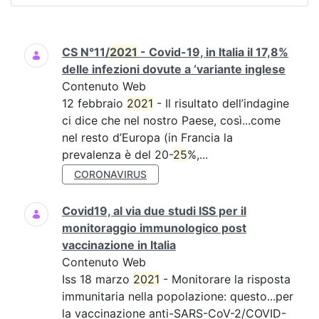
Ricerca
CS N°11/
2021
- Covid-19, in Italia il 17,8%
delle infezioni dovute a ‘variante inglese
Contenuto Web
12 febbraio
2021
- Il risultato dell’indagine
ci dice che nel nostro Paese, così...come
nel resto d’Europa (in Francia la
prevalenza è del 20-
25
%,...
CORONAVIRUS
Covid19, al via due studi ISS per il
monitoraggio immunologico post
vaccinazione in Italia
Contenuto Web
Iss 18 marzo
2021
- Monitorare la risposta
immunitaria nella popolazione: questo...per
la vaccinazione anti-SARS-CoV-2/COVID-