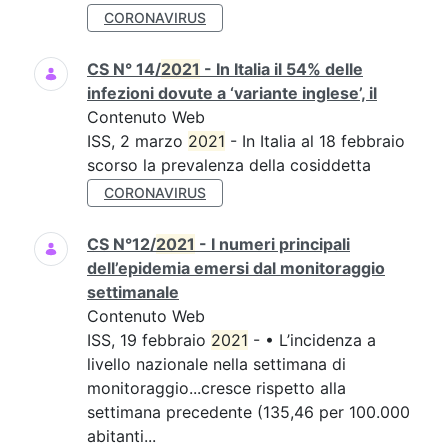
CORONAVIRUS
CS N° 14/
2021
- In Italia il 54% delle
infezioni dovute a ‘variante inglese’, il
Contenuto Web
ISS, 2 marzo
2021
- In Italia al 18 febbraio
scorso la prevalenza della cosiddetta
CORONAVIRUS
CS N°12/
2021
- I numeri principali
dell’epidemia emersi dal monitoraggio
settimanale
Contenuto Web
ISS, 19 febbraio
2021
- • L’incidenza a
livello nazionale nella settimana di
monitoraggio...cresce rispetto alla
settimana precedente (135,46 per 100.000
abitanti...