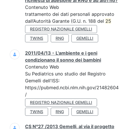
richiesta di adesione al RNG e ad altri no?
Contenuto Web
trattamento dei dati personali approvato
dall’Autorità Garante (G.U. n. 188 del
25
REGISTRO NAZIONALE GEMELLI
TWINS
RNG
GEMELLI
2011/04/13 - L'ambiente e i geni
condizionano il sonno dei bambini
Contenuto Web
Su Pediatrics uno studio del Registro
Gemelli dell'ISS:
https://pubmed.ncbi.nlm.nih.gov/21482604
/
REGISTRO NAZIONALE GEMELLI
TWINS
RNG
GEMELLI
CS N°27 /2013 Gemelli, al via il progetto