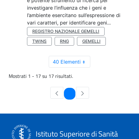
e potente strumento di ricerca per
investigare l’influenza che i geni e
l’ambiente esercitano sull’espressione di
vari caratteri, per identificare geni...
REGISTRO NAZIONALE GEMELLI
TWINS
RNG
GEMELLI
40 Elementi
Mostrati 1 - 17 su 17 risultati.
Pagina
1
Istituto Superiore di Sanità