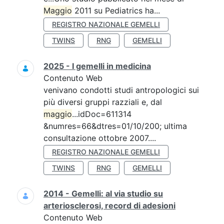
Maggio
2011 su Pediatrics ha...
REGISTRO NAZIONALE GEMELLI
TWINS
RNG
GEMELLI
2025 - I gemelli in medicina
Contenuto Web
venivano condotti studi antropologici sui
più diversi gruppi razziali e, dal
maggio
...idDoc=611314
&numres=66&dtres=01/10/200; ultima
consultazione ottobre 2007....
REGISTRO NAZIONALE GEMELLI
TWINS
RNG
GEMELLI
2014 - Gemelli: al via studio su
arteriosclerosi, record di adesioni
Contenuto Web