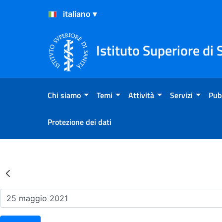
Salta al Contenuto
Salta al Footer
Istituto Superiore di 
Chi siamo
Temi
Attività
Servizi
Pub
Protezione dei dati
Risultati della Ricerca - Ev