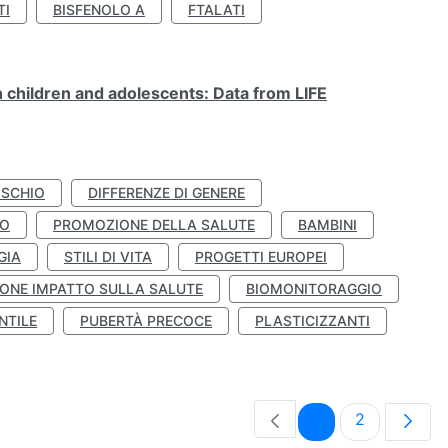
TI
BISFENOLO A
FTALATI
n children and adolescents: Data from LIFE
ISCHIO
DIFFERENZE DI GENERE
TO
PROMOZIONE DELLA SALUTE
BAMBINI
GIA
STILI DI VITA
PROGETTI EUROPEI
ONE IMPATTO SULLA SALUTE
BIOMONITORAGGIO
NTILE
PUBERTÀ PRECOCE
PLASTICIZZANTI
Pagina
Pagina
1
2