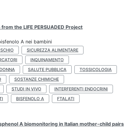
ta from the LIFE PERSUADED Project
bisfenolo A nei bambini
ISCHIO
SICUREZZA ALIMENTARE
RCATORI
INQUINAMENTO
 DONNA
SALUTE PUBBLICA
TOSSICOLOGIA
O
SOSTANZE CHIMICHE
STUDI IN VIVO
INTERFERENTI ENDOCRINI
TI
BISFENOLO A
FTALATI
henol A biomonitoring in Italian mother-child pairs