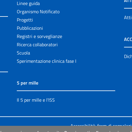
ATT
Linee guida
Organismo Notificato
Atti
Progetti
Pubblicazioni
Registri e sorveglianze
ACC
Ricerca collaboratori
Scuola
Dich
Sperimentazione clinica fase I
5 per mille
Il 5 per mille e l'ISS
Accessibilità: form di segnalaz