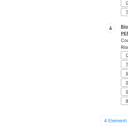
O
Bio
PE
Co
Ris
S
4 Elementi