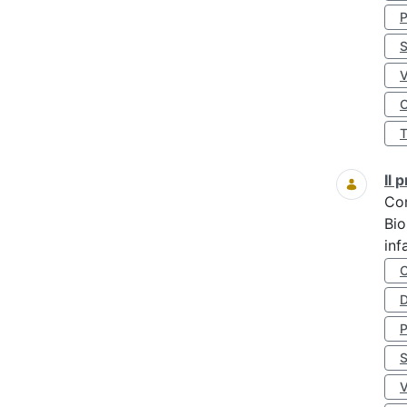
S
O
Il
Co
Bio
inf
D
S