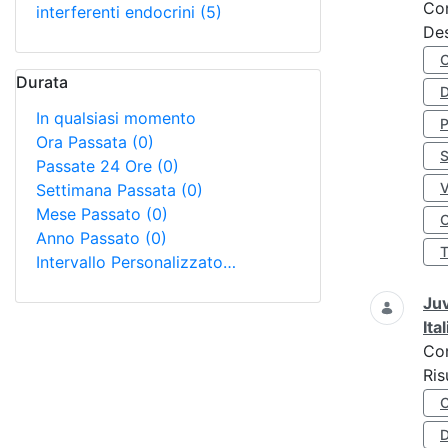
Co
interferenti endocrini
(5)
Des
Durata
D
In qualsiasi momento
Ora Passata
(0)
S
Passate 24 Ore
(0)
Settimana Passata
(0)
Mese Passato
(0)
O
Anno Passato
(0)
Intervallo Personalizzato…
Juv
Ita
Co
Ris
D