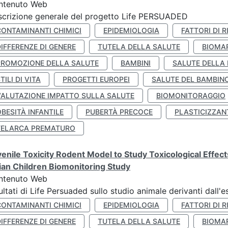
ntenuto Web
crizione generale del progetto Life PERSUADED
CONTAMINANTI CHIMICI
EPIDEMIOLOGIA
FATTORI DI R
IFFERENZE DI GENERE
TUTELA DELLA SALUTE
BIOMA
PROMOZIONE DELLA SALUTE
BAMBINI
SALUTE DELLA
TILI DI VITA
PROGETTI EUROPEI
SALUTE DEL BAMBIN
VALUTAZIONE IMPATTO SULLA SALUTE
BIOMONITORAGGIO
BESITÀ INFANTILE
PUBERTÀ PRECOCE
PLASTICIZZAN
TELARCA PREMATURO
enile Toxicity Rodent Model to Study Toxicological Effec
lian Children Biomonitoring Study
ntenuto Web
ultati di Life Persuaded sullo studio animale derivanti dall'
CONTAMINANTI CHIMICI
EPIDEMIOLOGIA
FATTORI DI R
IFFERENZE DI GENERE
TUTELA DELLA SALUTE
BIOMA