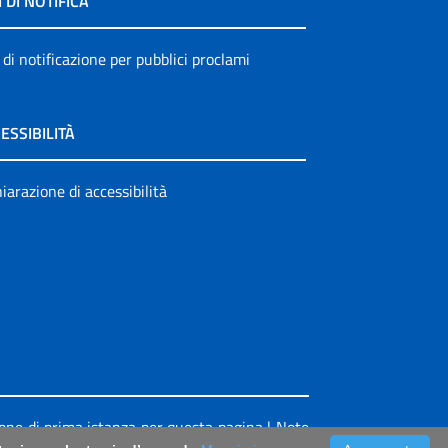
I DI NOTIFICA
 di notificazione per pubblici proclami
ESSIBILITÀ
iarazione di accessibilità
ione di prima istanza per questa pagina
|
Note