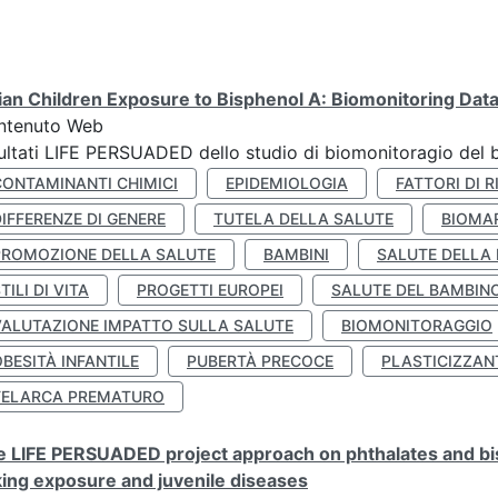
lian Children Exposure to Bisphenol A: Biomonitoring Da
ntenuto Web
ultati LIFE PERSUADED dello studio di biomonitoragio del 
CONTAMINANTI CHIMICI
EPIDEMIOLOGIA
FATTORI DI R
IFFERENZE DI GENERE
TUTELA DELLA SALUTE
BIOMA
PROMOZIONE DELLA SALUTE
BAMBINI
SALUTE DELLA
TILI DI VITA
PROGETTI EUROPEI
SALUTE DEL BAMBIN
VALUTAZIONE IMPATTO SULLA SALUTE
BIOMONITORAGGIO
BESITÀ INFANTILE
PUBERTÀ PRECOCE
PLASTICIZZAN
TELARCA PREMATURO
 LIFE PERSUADED project approach on phthalates and bisp
king exposure and juvenile diseases