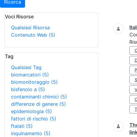
Ricerca
Voci Risorse
Ricerca
Ita
Qualsiasi Risorsa
Co
Contenuto Web
(5)
Ris
Tag
D
Qualsiasi Tag
biomarcatori
(5)
S
biomonitoraggio
(5)
bisfenolo a
(5)
contaminanti chimici
(5)
O
differenze di genere
(5)
epidemiologia
(5)
fattori di rischio
(5)
The
ftalati
(5)
lin
inquinamento
(5)