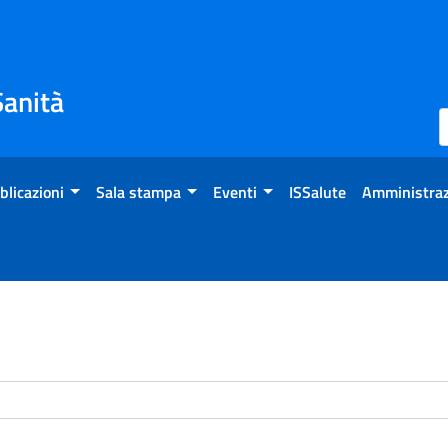
Sanità
blicazioni
Sala stampa
Eventi
ISSalute
Amministraz
enti