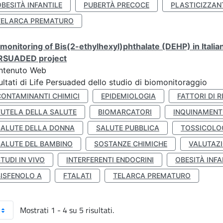
BESITÀ INFANTILE
PUBERTÀ PRECOCE
PLASTICIZZAN
TELARCA PREMATURO
monitoring of Bis(2-ethylhexyl)phthalate (DEHP) in Italia
RSUADED project
ntenuto Web
ultati di Life Persuaded dello studio di biomonitoraggio
CONTAMINANTI CHIMICI
EPIDEMIOLOGIA
FATTORI DI R
TUTELA DELLA SALUTE
BIOMARCATORI
INQUINAMEN
SALUTE DELLA DONNA
SALUTE PUBBLICA
TOSSICOLO
SALUTE DEL BAMBINO
SOSTANZE CHIMICHE
VALUTAZI
TUDI IN VIVO
INTERFERENTI ENDOCRINI
OBESITÀ INFA
BISFENOLO A
FTALATI
TELARCA PREMATURO
Mostrati 1 - 4 su 5 risultati.