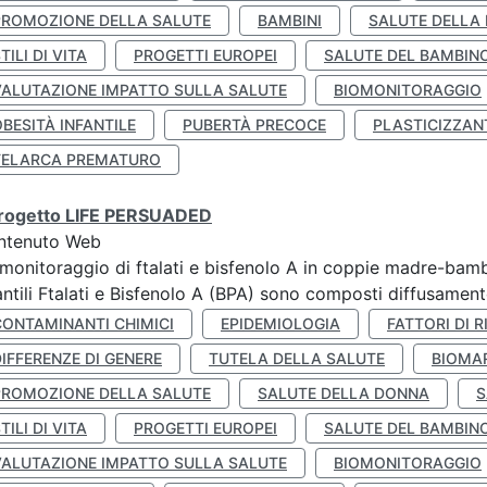
PROMOZIONE DELLA SALUTE
BAMBINI
SALUTE DELLA
TILI DI VITA
PROGETTI EUROPEI
SALUTE DEL BAMBIN
VALUTAZIONE IMPATTO SULLA SALUTE
BIOMONITORAGGIO
BESITÀ INFANTILE
PUBERTÀ PRECOCE
PLASTICIZZAN
TELARCA PREMATURO
 progetto LIFE PERSUADED
ntenuto Web
monitoraggio di ftalati e bisfenolo A in coppie madre-bamb
antili Ftalati e Bisfenolo A (BPA) sono composti diffusamente 
CONTAMINANTI CHIMICI
EPIDEMIOLOGIA
FATTORI DI R
IFFERENZE DI GENERE
TUTELA DELLA SALUTE
BIOMA
PROMOZIONE DELLA SALUTE
SALUTE DELLA DONNA
S
TILI DI VITA
PROGETTI EUROPEI
SALUTE DEL BAMBIN
VALUTAZIONE IMPATTO SULLA SALUTE
BIOMONITORAGGIO