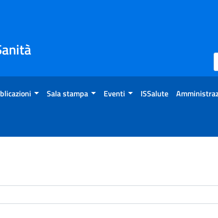
Sanità
blicazioni
Sala stampa
Eventi
ISSalute
Amministraz
enti