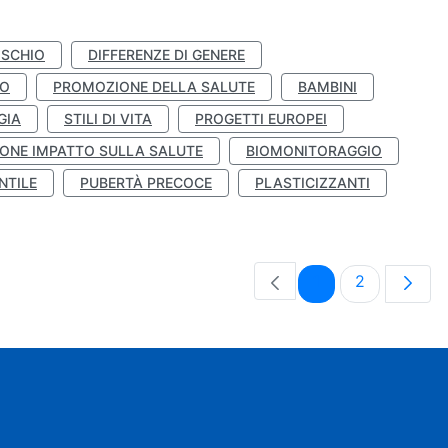
ISCHIO
DIFFERENZE DI GENERE
TO
PROMOZIONE DELLA SALUTE
BAMBINI
GIA
STILI DI VITA
PROGETTI EUROPEI
ONE IMPATTO SULLA SALUTE
BIOMONITORAGGIO
NTILE
PUBERTÀ PRECOCE
PLASTICIZZANTI
Pagina
Pagina
1
2