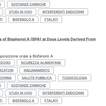
O
SOSTANZE CHIMICHE
STUDI IN VIVO
INTERFERENTI ENDOCRINI
TI
BISFENOLO A
FTALATI
ts of Bisphenol A (BPA) at Dose Levels Derived From
esposizione orale a Bisfenolo A
ISCHIO
SICUREZZA ALIMENTARE
RCATORI
INQUINAMENTO
 DONNA
SALUTE PUBBLICA
TOSSICOLOGIA
O
SOSTANZE CHIMICHE
STUDI IN VIVO
INTERFERENTI ENDOCRINI
TI
BISFENOLO A
FTALATI