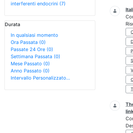
interferenti endocrini
(7)
Ita
Co
Ris
Durata
In qualsiasi momento
D
Ora Passata
(0)
Passate 24 Ore
(0)
Settimana Passata
(0)
S
Mese Passato
(0)
Anno Passato
(0)
Intervallo Personalizzato…
O
The
lin
Co
Des