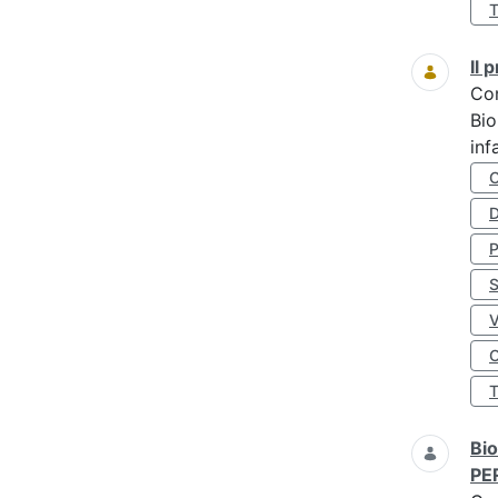
Il
Co
Bio
inf
D
S
O
Bio
PE