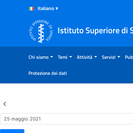
Salta al Contenuto
Salta al Footer
Istituto Superiore di 
Chi siamo
Temi
Attività
Servizi
Pub
Protezione dei dati
Risultati della Ricerca - Ev