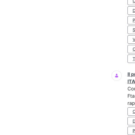
D
S
O
Il
IT
Co
Fta
rap
D