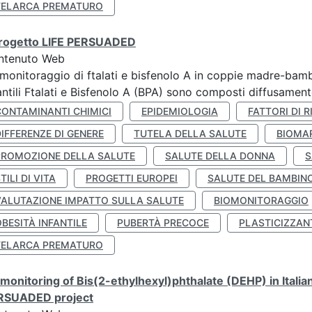
TELARCA PREMATURO
 progetto LIFE PERSUADED
ntenuto Web
monitoraggio di ftalati e bisfenolo A in coppie madre-bamb
antili Ftalati e Bisfenolo A (BPA) sono composti diffusamente 
CONTAMINANTI CHIMICI
EPIDEMIOLOGIA
FATTORI DI R
IFFERENZE DI GENERE
TUTELA DELLA SALUTE
BIOMA
PROMOZIONE DELLA SALUTE
SALUTE DELLA DONNA
S
TILI DI VITA
PROGETTI EUROPEI
SALUTE DEL BAMBIN
VALUTAZIONE IMPATTO SULLA SALUTE
BIOMONITORAGGIO
BESITÀ INFANTILE
PUBERTÀ PRECOCE
PLASTICIZZAN
TELARCA PREMATURO
monitoring of Bis(2-ethylhexyl)phthalate (DEHP) in Italia
RSUADED project