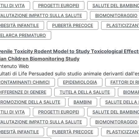
TILI DI VITA
PROGETTI EUROPEI
SALUTE DEL BAMBIN
VALUTAZIONE IMPATTO SULLA SALUTE
BIOMONITORAGGIO
BESITÀ INFANTILE
PUBERTÀ PRECOCE
PLASTICIZZAN
TELARCA PREMATURO
enile Toxicity Rodent Model to Study Toxicological Effec
lian Children Biomonitoring Study
ntenuto Web
ultati di Life Persuaded sullo studio animale derivanti dall'
CONTAMINANTI CHIMICI
EPIDEMIOLOGIA
FATTORI DI R
IFFERENZE DI GENERE
TUTELA DELLA SALUTE
BIOMA
PROMOZIONE DELLA SALUTE
BAMBINI
SALUTE DELLA
TILI DI VITA
PROGETTI EUROPEI
SALUTE DEL BAMBIN
VALUTAZIONE IMPATTO SULLA SALUTE
BIOMONITORAGGIO
BESITÀ INFANTILE
PUBERTÀ PRECOCE
PLASTICIZZAN