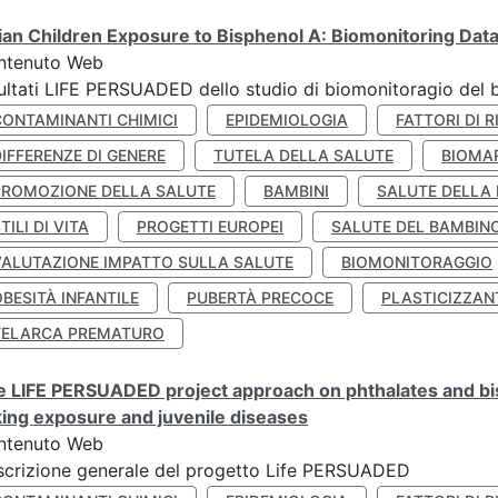
lian Children Exposure to Bisphenol A: Biomonitoring Da
ntenuto Web
ultati LIFE PERSUADED dello studio di biomonitoragio del 
CONTAMINANTI CHIMICI
EPIDEMIOLOGIA
FATTORI DI R
IFFERENZE DI GENERE
TUTELA DELLA SALUTE
BIOMA
PROMOZIONE DELLA SALUTE
BAMBINI
SALUTE DELLA
TILI DI VITA
PROGETTI EUROPEI
SALUTE DEL BAMBIN
VALUTAZIONE IMPATTO SULLA SALUTE
BIOMONITORAGGIO
BESITÀ INFANTILE
PUBERTÀ PRECOCE
PLASTICIZZAN
TELARCA PREMATURO
 LIFE PERSUADED project approach on phthalates and bisp
king exposure and juvenile diseases
ntenuto Web
crizione generale del progetto Life PERSUADED