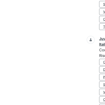
S
O
Juv
Ita
Co
Ris
D
S
O