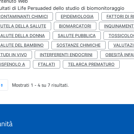
ntenuto Web
ultati di Life Persuaded dello studio di biomonitoraggio
CONTAMINANTI CHIMICI
EPIDEMIOLOGIA
FATTORI DI R
TUTELA DELLA SALUTE
BIOMARCATORI
INQUINAMEN
SALUTE DELLA DONNA
SALUTE PUBBLICA
TOSSICOLO
SALUTE DEL BAMBINO
SOSTANZE CHIMICHE
VALUTAZI
TUDI IN VIVO
INTERFERENTI ENDOCRINI
OBESITÀ INFA
BISFENOLO A
FTALATI
TELARCA PREMATURO
Mostrati 1 - 4 su 7 risultati.
anità