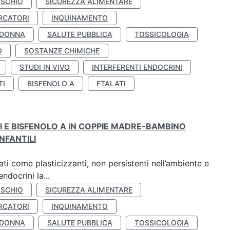
ISCHIO
SICUREZZA ALIMENTARE
RCATORI
INQUINAMENTO
 DONNA
SALUTE PUBBLICA
TOSSICOLOGIA
O
SOSTANZE CHIMICHE
STUDI IN VIVO
INTERFERENTI ENDOCRINI
TI
BISFENOLO A
FTALATI
TI E BISFENOLO A IN COPPIE MADRE-BAMBINO
NFANTILI
ti come plasticizzanti, non persistenti nell’ambiente e
ndocrini la...
ISCHIO
SICUREZZA ALIMENTARE
RCATORI
INQUINAMENTO
 DONNA
SALUTE PUBBLICA
TOSSICOLOGIA