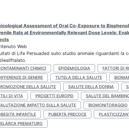
icological Assessment of Oral Co-Exposure to Bisphenol 
enile Rats at Environmentally Relevant Dose Levels: Evalu
ects
ntenuto Web
ultati di Life Persuaded sullo studio animale riguardanti la 
tilesilftalato.
CONTAMINANTI CHIMICI
EPIDEMIOLOGIA
FATTORI DI R
IFFERENZE DI GENERE
TUTELA DELLA SALUTE
BIOMA
PROMOZIONE DELLA SALUTE
SALUTE DELLA DONNA
S
TILI DI VITA
PROGETTI EUROPEI
SALUTE DEL BAMBIN
VALUTAZIONE IMPATTO SULLA SALUTE
BIOMONITORAGGIO
BESITÀ INFANTILE
PUBERTÀ PRECOCE
PLASTICIZZAN
TELARCA PREMATURO