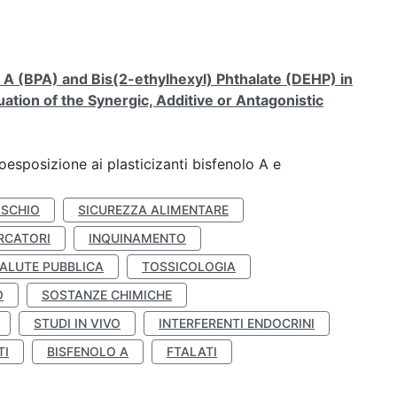
A (BPA) and Bis(2-ethylhexyl) Phthalate (DEHP) in
ation of the Synergic, Additive or Antagonistic
coesposizione ai plasticizanti bisfenolo A e
ISCHIO
SICUREZZA ALIMENTARE
RCATORI
INQUINAMENTO
ALUTE PUBBLICA
TOSSICOLOGIA
O
SOSTANZE CHIMICHE
STUDI IN VIVO
INTERFERENTI ENDOCRINI
TI
BISFENOLO A
FTALATI