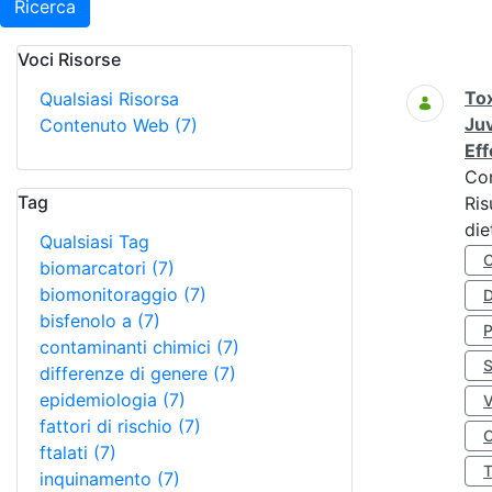
Ricerca
Voci Risorse
Ricerca
Tox
Qualsiasi Risorsa
Juv
Contenuto Web
(7)
Eff
Co
Tag
Ris
die
Qualsiasi Tag
biomarcatori
(7)
biomonitoraggio
(7)
D
bisfenolo a
(7)
contaminanti chimici
(7)
S
differenze di genere
(7)
epidemiologia
(7)
fattori di rischio
(7)
O
ftalati
(7)
inquinamento
(7)