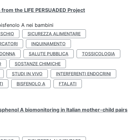
ta from the LIFE PERSUADED Project
bisfenolo A nei bambini
ISCHIO
SICUREZZA ALIMENTARE
RCATORI
INQUINAMENTO
 DONNA
SALUTE PUBBLICA
TOSSICOLOGIA
O
SOSTANZE CHIMICHE
STUDI IN VIVO
INTERFERENTI ENDOCRINI
TI
BISFENOLO A
FTALATI
henol A biomonitoring in Italian mother-child pairs