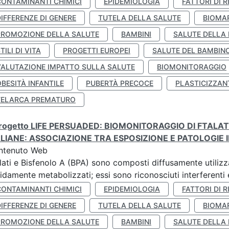
CONTAMINANTI CHIMICI
EPIDEMIOLOGIA
FATTORI DI R
IFFERENZE DI GENERE
TUTELA DELLA SALUTE
BIOMA
PROMOZIONE DELLA SALUTE
BAMBINI
SALUTE DELLA
TILI DI VITA
PROGETTI EUROPEI
SALUTE DEL BAMBIN
VALUTAZIONE IMPATTO SULLA SALUTE
BIOMONITORAGGIO
BESITÀ INFANTILE
PUBERTÀ PRECOCE
PLASTICIZZAN
TELARCA PREMATURO
 progetto LIFE PERSUADED: BIOMONITORAGGIO DI FTALA
ALIANE: ASSOCIAZIONE TRA ESPOSIZIONE E PATOLOGIE I
ntenuto Web
lati e Bisfenolo A (BPA) sono composti diffusamente utilizza
idamente metabolizzati; essi sono riconosciuti interferenti e
CONTAMINANTI CHIMICI
EPIDEMIOLOGIA
FATTORI DI R
IFFERENZE DI GENERE
TUTELA DELLA SALUTE
BIOMA
PROMOZIONE DELLA SALUTE
BAMBINI
SALUTE DELLA