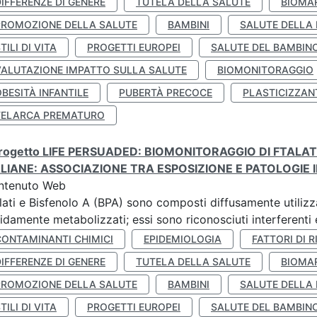
IFFERENZE DI GENERE
TUTELA DELLA SALUTE
BIOMA
PROMOZIONE DELLA SALUTE
BAMBINI
SALUTE DELLA
TILI DI VITA
PROGETTI EUROPEI
SALUTE DEL BAMBIN
VALUTAZIONE IMPATTO SULLA SALUTE
BIOMONITORAGGIO
BESITÀ INFANTILE
PUBERTÀ PRECOCE
PLASTICIZZAN
TELARCA PREMATURO
 progetto LIFE PERSUADED: BIOMONITORAGGIO DI FTALA
ALIANE: ASSOCIAZIONE TRA ESPOSIZIONE E PATOLOGIE I
ntenuto Web
lati e Bisfenolo A (BPA) sono composti diffusamente utilizza
idamente metabolizzati; essi sono riconosciuti interferenti e
CONTAMINANTI CHIMICI
EPIDEMIOLOGIA
FATTORI DI R
IFFERENZE DI GENERE
TUTELA DELLA SALUTE
BIOMA
PROMOZIONE DELLA SALUTE
BAMBINI
SALUTE DELLA
TILI DI VITA
PROGETTI EUROPEI
SALUTE DEL BAMBIN