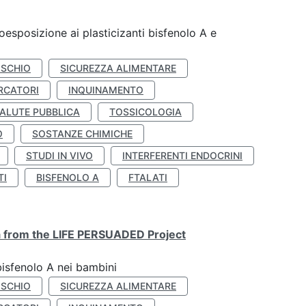
coesposizione ai plasticizanti bisfenolo A e
ISCHIO
SICUREZZA ALIMENTARE
RCATORI
INQUINAMENTO
ALUTE PUBBLICA
TOSSICOLOGIA
O
SOSTANZE CHIMICHE
STUDI IN VIVO
INTERFERENTI ENDOCRINI
TI
BISFENOLO A
FTALATI
ta from the LIFE PERSUADED Project
bisfenolo A nei bambini
ISCHIO
SICUREZZA ALIMENTARE