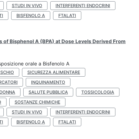
STUDI IN VIVO
INTERFERENTI ENDOCRINI
TI
BISFENOLO A
FTALATI
ts of Bisphenol A (BPA) at Dose Levels Derived From
esposizione orale a Bisfenolo A
ISCHIO
SICUREZZA ALIMENTARE
RCATORI
INQUINAMENTO
 DONNA
SALUTE PUBBLICA
TOSSICOLOGIA
O
SOSTANZE CHIMICHE
STUDI IN VIVO
INTERFERENTI ENDOCRINI
TI
BISFENOLO A
FTALATI