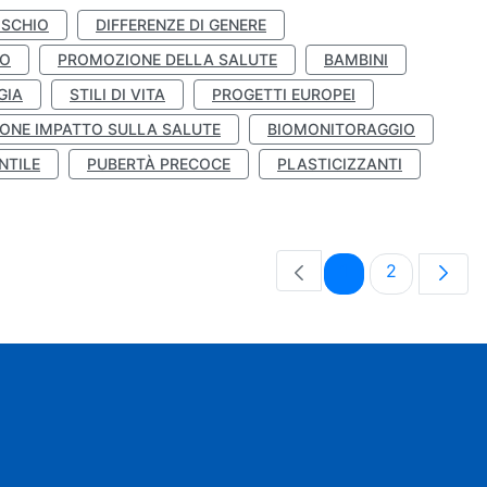
ISCHIO
DIFFERENZE DI GENERE
TO
PROMOZIONE DELLA SALUTE
BAMBINI
GIA
STILI DI VITA
PROGETTI EUROPEI
ONE IMPATTO SULLA SALUTE
BIOMONITORAGGIO
NTILE
PUBERTÀ PRECOCE
PLASTICIZZANTI
Pagina
Pagina
1
2