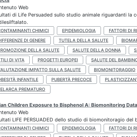
ects
ntenuto Web
ultati di Life Persuaded sullo studio animale riguardanti la 
tilesilftalato.
CONTAMINANTI CHIMICI
EPIDEMIOLOGIA
FATTORI DI R
IFFERENZE DI GENERE
TUTELA DELLA SALUTE
BIOMA
PROMOZIONE DELLA SALUTE
SALUTE DELLA DONNA
S
TILI DI VITA
PROGETTI EUROPEI
SALUTE DEL BAMBIN
VALUTAZIONE IMPATTO SULLA SALUTE
BIOMONITORAGGIO
BESITÀ INFANTILE
PUBERTÀ PRECOCE
PLASTICIZZAN
TELARCA PREMATURO
lian Children Exposure to Bisphenol A: Biomonitoring Da
ntenuto Web
ultati LIFE PERSUADED dello studio di biomonitoragio del 
CONTAMINANTI CHIMICI
EPIDEMIOLOGIA
FATTORI DI R