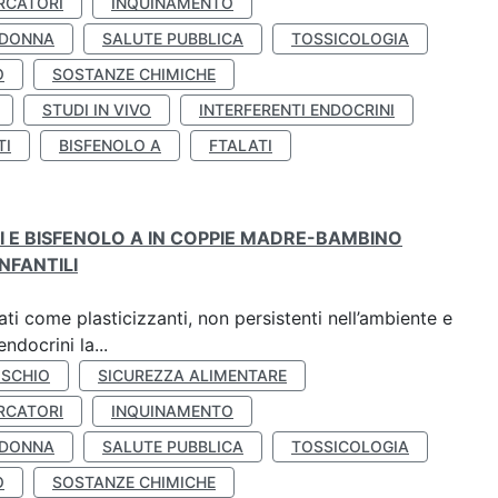
RCATORI
INQUINAMENTO
 DONNA
SALUTE PUBBLICA
TOSSICOLOGIA
O
SOSTANZE CHIMICHE
STUDI IN VIVO
INTERFERENTI ENDOCRINI
TI
BISFENOLO A
FTALATI
TI E BISFENOLO A IN COPPIE MADRE-BAMBINO
NFANTILI
ti come plasticizzanti, non persistenti nell’ambiente e
ndocrini la...
ISCHIO
SICUREZZA ALIMENTARE
RCATORI
INQUINAMENTO
 DONNA
SALUTE PUBBLICA
TOSSICOLOGIA
O
SOSTANZE CHIMICHE