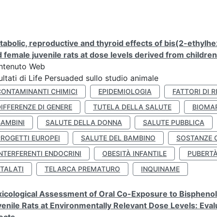
abolic, reproductive and thyroid effects of bis(2-ethylhe
 female juvenile rats at dose levels derived from childre
ntenuto Web
ultati di Life Persuaded sullo studio animale
CONTAMINANTI CHIMICI
EPIDEMIOLOGIA
FATTORI DI R
IFFERENZE DI GENERE
TUTELA DELLA SALUTE
BIOMA
BAMBINI
SALUTE DELLA DONNA
SALUTE PUBBLICA
PROGETTI EUROPEI
SALUTE DEL BAMBINO
SOSTANZE 
NTERFERENTI ENDOCRINI
OBESITÀ INFANTILE
PUBERT
FTALATI
TELARCA PREMATURO
INQUINAME
icological Assessment of Oral Co-Exposure to Bisphenol 
enile Rats at Environmentally Relevant Dose Levels: Evalu