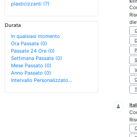
Eff
plasticizzanti
(7)
Co
Ris
die
Durata
In qualsiasi momento
D
Ora Passata
(0)
Passate 24 Ore
(0)
Settimana Passata
(0)
S
Mese Passato
(0)
Anno Passato
(0)
O
Intervallo Personalizzato…
Ita
Co
Ris