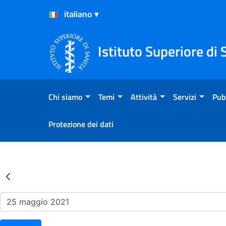
Salta al Contenuto
Salta al Footer
Istituto Superiore di 
Chi siamo
Temi
Attività
Servizi
Pub
Protezione dei dati
Risultati della Ricerca - Ev