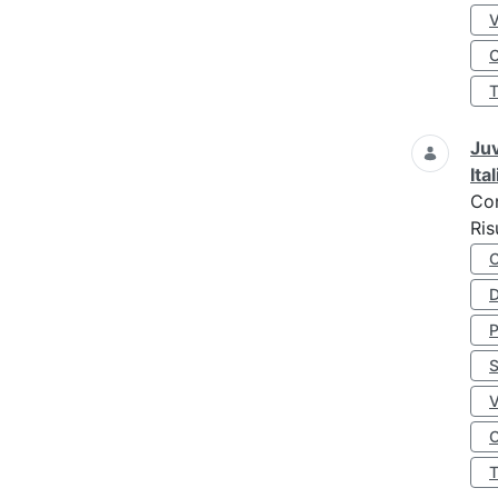
O
Juv
Ita
Co
Ris
D
S
O