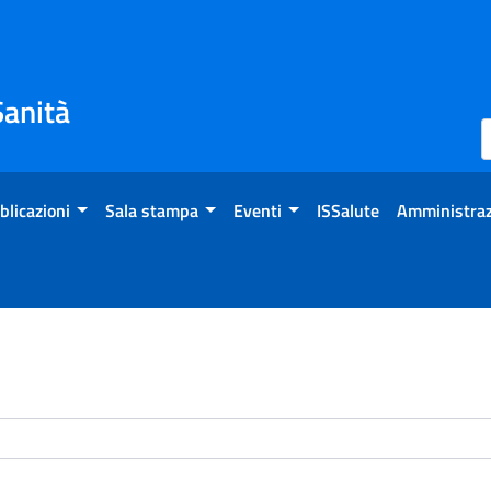
Sanità
blicazioni
Sala stampa
Eventi
ISSalute
Amministraz
enti