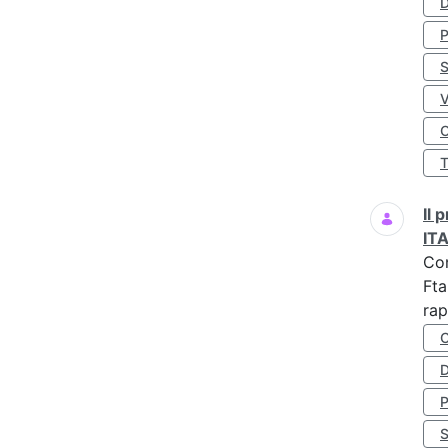
D
S
O
Il
IT
Co
Fta
rap
D
S