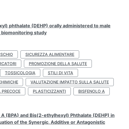
xyl) phthalate (DEHP) orally administered to male
n biomonitoring study
ISCHIO
SICUREZZA ALIMENTARE
RCATORI
PROMOZIONE DELLA SALUTE
TOSSICOLOGIA
STILI DI VITA
CHIMICHE
VALUTAZIONE IMPATTO SULLA SALUTE
À PRECOCE
PLASTICIZZANTI
BISFENOLO A
A (BPA) and Bis(2-ethylhexyl) Phthalate (DEHP) in
ation of the Synergic, Additive or Antagonistic