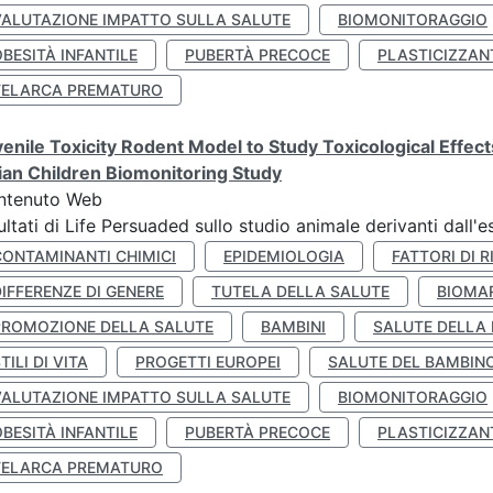
VALUTAZIONE IMPATTO SULLA SALUTE
BIOMONITORAGGIO
BESITÀ INFANTILE
PUBERTÀ PRECOCE
PLASTICIZZAN
TELARCA PREMATURO
enile Toxicity Rodent Model to Study Toxicological Effec
lian Children Biomonitoring Study
ntenuto Web
ultati di Life Persuaded sullo studio animale derivanti dall'
CONTAMINANTI CHIMICI
EPIDEMIOLOGIA
FATTORI DI R
IFFERENZE DI GENERE
TUTELA DELLA SALUTE
BIOMA
PROMOZIONE DELLA SALUTE
BAMBINI
SALUTE DELLA
TILI DI VITA
PROGETTI EUROPEI
SALUTE DEL BAMBIN
VALUTAZIONE IMPATTO SULLA SALUTE
BIOMONITORAGGIO
BESITÀ INFANTILE
PUBERTÀ PRECOCE
PLASTICIZZAN
TELARCA PREMATURO