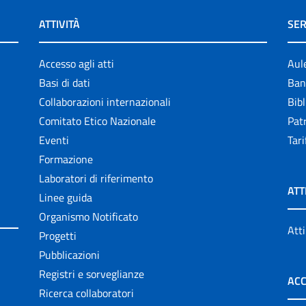
ATTIVITÀ
SER
Accesso agli atti
Aul
Basi di dati
Ban
Collaborazioni internazionali
Bibl
Comitato Etico Nazionale
Patr
Eventi
Tari
Formazione
Laboratori di riferimento
ATT
Linee guida
Organismo Notificato
Atti
Progetti
Pubblicazioni
Registri e sorveglianze
ACC
Ricerca collaboratori