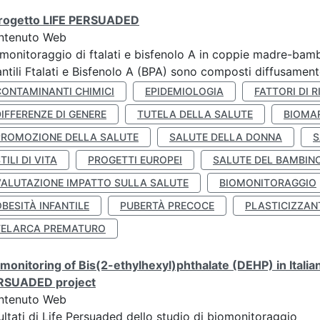
 progetto LIFE PERSUADED
ntenuto Web
monitoraggio di ftalati e bisfenolo A in coppie madre-bamb
antili Ftalati e Bisfenolo A (BPA) sono composti diffusamente 
CONTAMINANTI CHIMICI
EPIDEMIOLOGIA
FATTORI DI R
IFFERENZE DI GENERE
TUTELA DELLA SALUTE
BIOMA
PROMOZIONE DELLA SALUTE
SALUTE DELLA DONNA
S
TILI DI VITA
PROGETTI EUROPEI
SALUTE DEL BAMBIN
VALUTAZIONE IMPATTO SULLA SALUTE
BIOMONITORAGGIO
BESITÀ INFANTILE
PUBERTÀ PRECOCE
PLASTICIZZAN
TELARCA PREMATURO
monitoring of Bis(2-ethylhexyl)phthalate (DEHP) in Italia
RSUADED project
ntenuto Web
ultati di Life Persuaded dello studio di biomonitoraggio