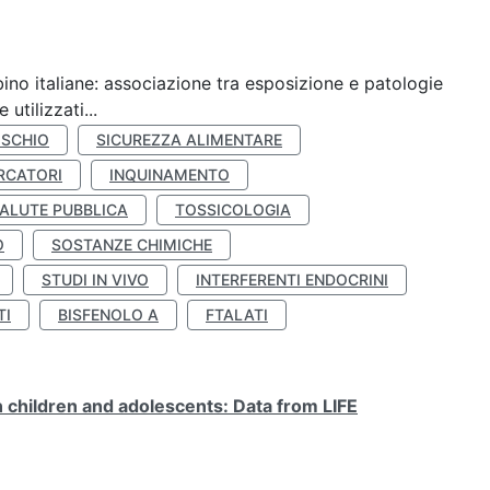
ino italiane: associazione tra esposizione e patologie
utilizzati...
ISCHIO
SICUREZZA ALIMENTARE
RCATORI
INQUINAMENTO
ALUTE PUBBLICA
TOSSICOLOGIA
O
SOSTANZE CHIMICHE
STUDI IN VIVO
INTERFERENTI ENDOCRINI
TI
BISFENOLO A
FTALATI
n children and adolescents: Data from LIFE