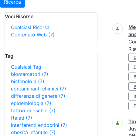
Ricerca
Voci Risorse
Ricerca
Met
Qualsiasi Risorsa
and
Contenuto Web
(7)
Co
Ris
Tag
Qualsiasi Tag
D
biomarcatori
(7)
bisfenolo a
(7)
contaminanti chimici
(7)
differenze di genere
(7)
I
epidemiologia
(7)
fattori di rischio
(7)
ftalati
(7)
Tox
interferenti endocrini
(7)
Juv
obesità infantile
(7)