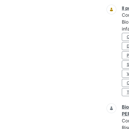
Il
Co
Bio
inf
D
S
O
Bio
PE
Co
Ris