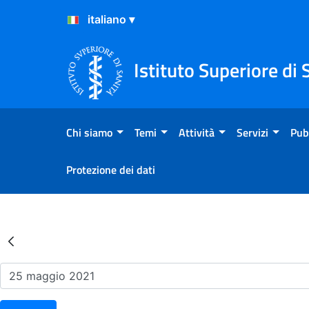
Salta al Contenuto
Salta al Footer
Istituto Superiore di 
Chi siamo
Temi
Attività
Servizi
Pub
Protezione dei dati
Risultati della Ricerca - Ev