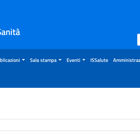
Sanità
blicazioni
Sala stampa
Eventi
ISSalute
Amministraz
enti