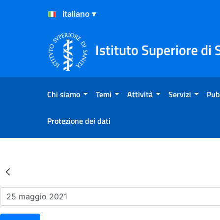
Salta al Contenuto
Salta al Footer
Istituto Superiore di 
Chi siamo
Temi
Attività
Servizi
Pub
Protezione dei dati
Risultati della Ricerca - Ev