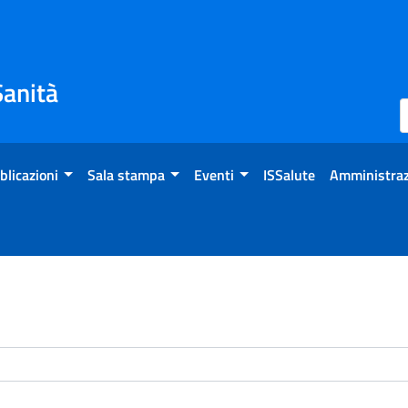
Sanità
blicazioni
Sala stampa
Eventi
ISSalute
Amministraz
enti