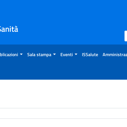
Sanità
blicazioni
Sala stampa
Eventi
ISSalute
Amministraz
enti