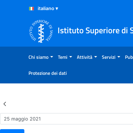
Salta al Contenuto
Salta al Footer
Istituto Superiore di 
Chi siamo
Temi
Attività
Servizi
Pub
Protezione dei dati
Risultati della Ricerca - Ev