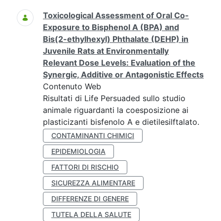
Toxicological Assessment of Oral Co-
Exposure to Bisphenol A (BPA) and
Bis(2-ethylhexyl) Phthalate (DEHP) in
Juvenile Rats at Environmentally
Relevant Dose Levels: Evaluation of the
Synergic, Additive or Antagonistic Effects
Contenuto Web
Risultati di Life Persuaded sullo studio
animale riguardanti la coesposizione ai
plasticizanti bisfenolo A e dietilesilftalato.
CONTAMINANTI CHIMICI
EPIDEMIOLOGIA
FATTORI DI RISCHIO
SICUREZZA ALIMENTARE
DIFFERENZE DI GENERE
TUTELA DELLA SALUTE