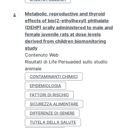
Metabolic, reproductive and thyroid
effects of bis(2-ethylhexyl) phthalate
(DEHP) orally administered to male and
female juvenile rats at dose levels
derived from children biomonitoring
study
Contenuto Web
Risultati di Life Persuaded sullo studio
animale
CONTAMINANTI CHIMICI
EPIDEMIOLOGIA
FATTORI DI RISCHIO
SICUREZZA ALIMENTARE
DIFFERENZE DI GENERE
TUTELA DELLA SALUTE