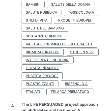
BAMBINI
SALUTE DELLA DONNA
SALUTE PUBBLICA
TOSSICOLOGIA
STILI DI VITA
PROGETTI EUROPEI
SALUTE DEL BAMBINO
SOSTANZE CHIMICHE
VALUTAZIONE IMPATTO SULLA SALUTE
BIOMONITORAGGIO
STUDI IN VIVO
INTERFERENTI ENDOCRINI
OBESITÀ INFANTILE
PUBERTÀ PRECOCE
PLASTICIZZANTI
BISFENOLO A
FTALATI
TELARCA PREMATURO
The LIFE PERSUADED project approach
on phthalates and bisphenol A