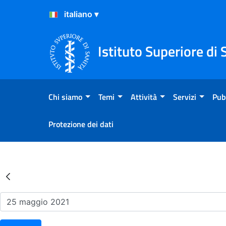
Salta al Contenuto
Salta al Footer
Istituto Superiore di 
Chi siamo
Temi
Attività
Servizi
Pub
Protezione dei dati
Risultati della Ricerca - Ev