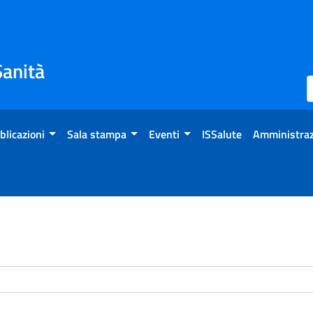
Sanità
blicazioni
Sala stampa
Eventi
ISSalute
Amministraz
enti