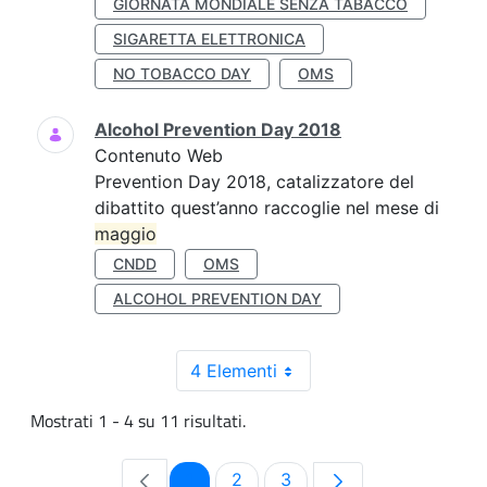
GIORNATA MONDIALE SENZA TABACCO
SIGARETTA ELETTRONICA
NO TOBACCO DAY
OMS
Alcohol Prevention Day 2018
Contenuto Web
Prevention Day 2018, catalizzatore del
dibattito quest’anno raccoglie nel mese di
maggio
CNDD
OMS
ALCOHOL PREVENTION DAY
4 Elementi
Mostrati 1 - 4 su 11 risultati.
Pagina
Pagina
Pagina
1
2
3