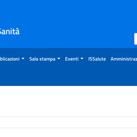
Sanità
blicazioni
Sala stampa
Eventi
ISSalute
Amministraz
enti