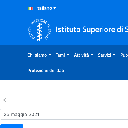
Salta al Contenuto
Salta al Footer
Istituto Superiore di 
Chi siamo
Temi
Attività
Servizi
Pub
Protezione dei dati
Risultati della Ricerca - Ev