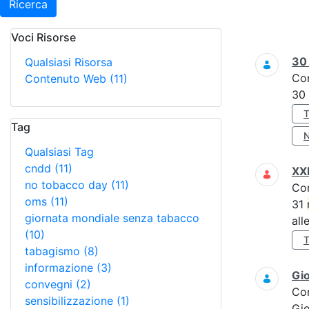
Ricerca
Voci Risorse
Ricerca
3
Qualsiasi Risorsa
Co
Contenuto Web
(11)
30
Tag
Qualsiasi Tag
cndd
(11)
XXI
no tobacco day
(11)
Co
oms
(11)
31
giornata mondiale senza tabacco
all
(10)
tabagismo
(8)
informazione
(3)
Gi
convegni
(2)
Co
sensibilizzazione
(1)
Gi