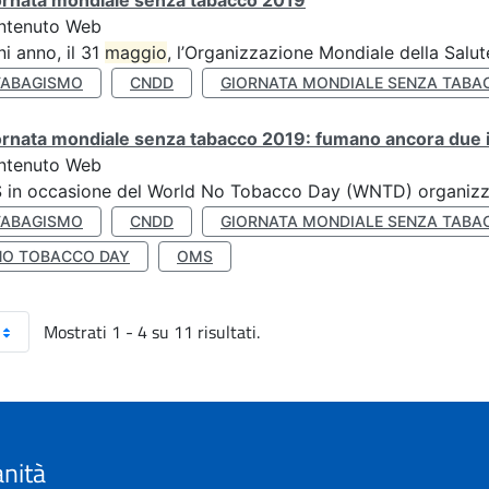
ornata mondiale senza tabacco 2019
ntenuto Web
i anno, il 31
maggio
, l’Organizzazione Mondiale della Salut
TABAGISMO
CNDD
GIORNATA MONDIALE SENZA TABA
rnata mondiale senza tabacco 2019: fumano ancora due ita
ntenuto Web
S in occasione del World No Tobacco Day (WNTD) organizz
TABAGISMO
CNDD
GIORNATA MONDIALE SENZA TABA
NO TOBACCO DAY
OMS
Mostrati 1 - 4 su 11 risultati.
anità