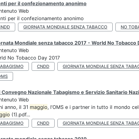
nti per il confezionamento anonimo
ntenuto Web
nti per il confezionamento anonimo
CNDD
GIORNATA MONDIALE SENZA TABACCO
NO TOB
ornata Mondiale senza tabacco 2017 - World No Tobacco
ntenuto Web
rld No Tobacco Day 2017
TABAGISMO
CNDD
GIORNATA MONDIALE SENZA TABA
OMS
 Convegno Nazionale Tabagismo e Servizio Sanitario Naz
ntenuto Web
i anno, il 31
maggio
, l’OMS e i partner in tutto il mondo 
ggio
(1).pdf...
TABAGISMO
CNDD
GIORNATA MONDIALE SENZA TABA