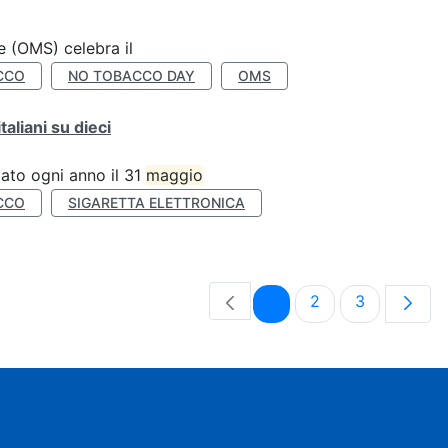
e (OMS) celebra il
CCO
NO TOBACCO DAY
OMS
liani su dieci
ato ogni anno il 31
maggio
CCO
SIGARETTA ELETTRONICA
Pagina
Pagina
Pagina
1
2
3