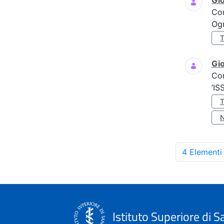
Gi
Co
Ogn
Gio
Co
’IS
4 Elementi
Istituto Superiore di S