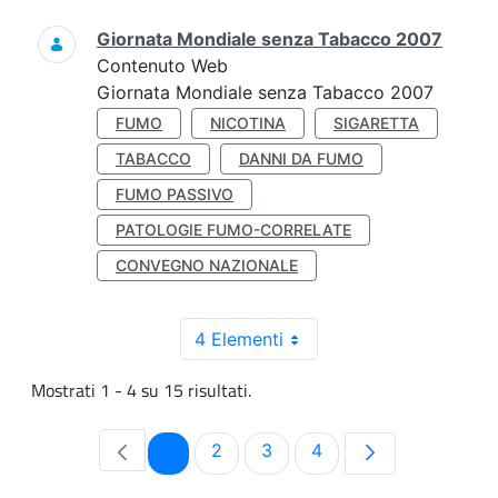
Giornata Mondiale senza Tabacco 2007
Contenuto Web
Giornata Mondiale senza Tabacco 2007
FUMO
NICOTINA
SIGARETTA
TABACCO
DANNI DA FUMO
FUMO PASSIVO
PATOLOGIE FUMO-CORRELATE
CONVEGNO NAZIONALE
4 Elementi
Mostrati 1 - 4 su 15 risultati.
Pagina
Pagina
Pagina
Pagina
1
2
3
4