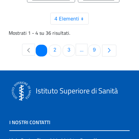
4 Elementi
Mostrati 1 - 4 su 36 risultati.
Pagina
Pagina
Pagina
Pagina
1
2
3
...
9
Pagine intermedie Use T
Istituto Superiore di Sanità
I NOSTRI CONTATTI