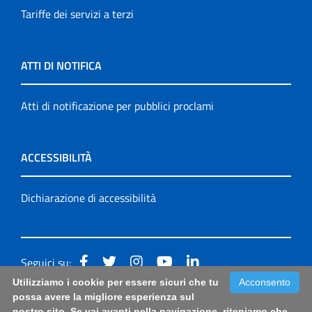
Tariffe dei servizi a terzi
ATTI DI NOTIFICA
Atti di notificazione per pubblici proclami
ACCESSIBILITÀ
Dichiarazione di accessibilità
Seguici su:
Utilizziamo i cookie per essere sicuri che tu
Acconsento
Accessibilità: form di segnalazione di prima istanza per
possa avere la migliore esperienza sul
nostro sito. Se vai avanti nella navigazione, riteniamo che