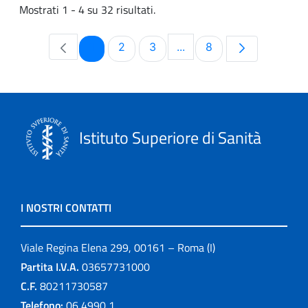
Mostrati 1 - 4 su 32 risultati.
Pagina
Pagina
Pagina
Pagina
1
2
3
...
8
Pagine intermedie Use T
Istituto Superiore di Sanità
I NOSTRI CONTATTI
Viale Regina Elena 299, 00161 – Roma (I)
Partita I.V.A.
03657731000
C.F.
80211730587
Telefono:
06 4990 1