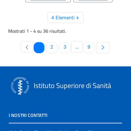
4 Elementi
Mostrati 1 - 4 su 36 risultati.
Pagina
Pagina
Pagina
Pagina
1
2
3
...
9
Pagine intermedie Use T
Istituto Superiore di Sanità
I NOSTRI CONTATTI