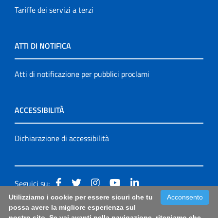
Tariffe dei servizi a terzi
ATTI DI NOTIFICA
Atti di notificazione per pubblici proclami
ACCESSIBILITÀ
Dichiarazione di accessibilità
Seguici su:
Utilizziamo i cookie per essere sicuri che tu
Acconsento
Accessibilità: form di segnalazione di prima istanza per
possa avere la migliore esperienza sul
nostro sito. Se vai avanti nella navigazione, riteniamo che