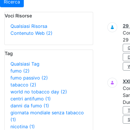
Ricerca
Voci Risorse
Ricerca
29
Qualsiasi Risorsa
Co
Contenuto Web
(2)
29
Tag
Qualsiasi Tag
fumo
(2)
fumo passivo
(2)
XX
tabacco
(2)
Co
world no tobacco day
(2)
Sar
centri antifumo
(1)
Dur
danni da fumo
(1)
giornata mondiale senza tabacco
(1)
nicotina
(1)