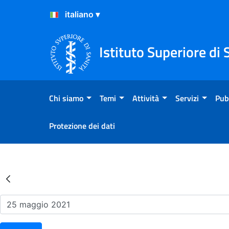
Salta al Contenuto
Salta al Footer
Istituto Superiore di 
Chi siamo
Temi
Attività
Servizi
Pub
Protezione dei dati
Risultati della Ricerca - Ev