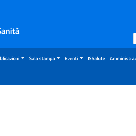
Sanità
blicazioni
Sala stampa
Eventi
ISSalute
Amministraz
enti