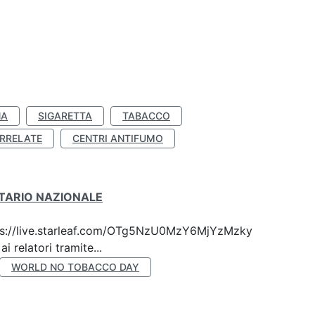
NA
SIGARETTA
TABACCO
RRELATE
CENTRI ANTIFUMO
ITARIO NAZIONALE
 https://live.starleaf.com/OTg5NzU0MzY6MjYzMzky
 relatori tramite...
WORLD NO TOBACCO DAY