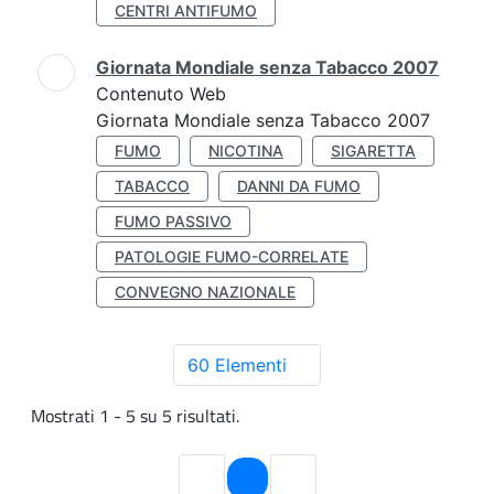
CENTRI ANTIFUMO
Giornata Mondiale senza Tabacco 2007
Contenuto Web
Giornata Mondiale senza Tabacco 2007
FUMO
NICOTINA
SIGARETTA
TABACCO
DANNI DA FUMO
FUMO PASSIVO
PATOLOGIE FUMO-CORRELATE
CONVEGNO NAZIONALE
60 Elementi
Mostrati 1 - 5 su 5 risultati.
Pagina
1