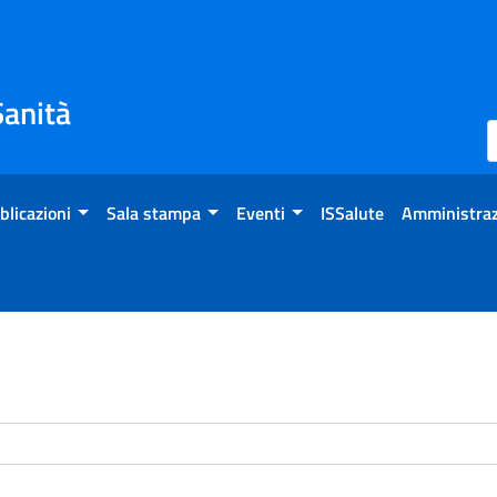
Sanità
blicazioni
Sala stampa
Eventi
ISSalute
Amministraz
enti