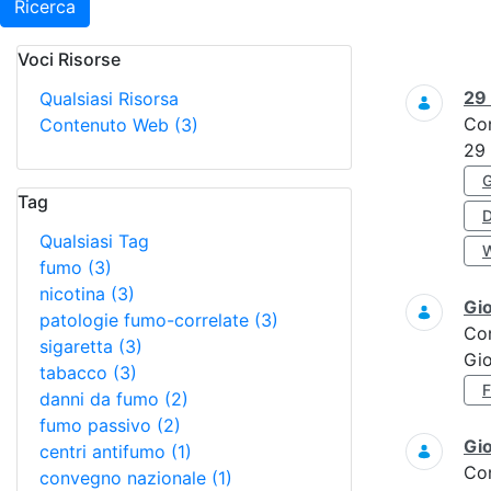
Ricerca
Voci Risorse
Ricerca
29
Qualsiasi Risorsa
Co
Contenuto Web
(3)
29
Tag
Qualsiasi Tag
fumo
(3)
nicotina
(3)
Gi
patologie fumo-correlate
(3)
Co
sigaretta
(3)
Gi
tabacco
(3)
danni da fumo
(2)
fumo passivo
(2)
Gi
centri antifumo
(1)
Co
convegno nazionale
(1)