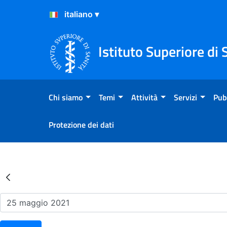
Salta al Contenuto
Salta al Footer
Istituto Superiore di 
Chi siamo
Temi
Attività
Servizi
Pub
Protezione dei dati
Risultati della Ricerca - Ev