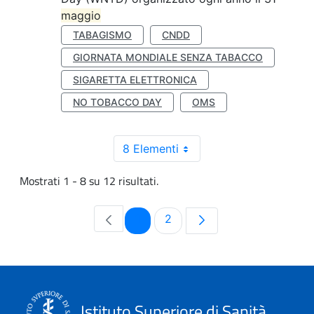
maggio
TABAGISMO
CNDD
GIORNATA MONDIALE SENZA TABACCO
SIGARETTA ELETTRONICA
NO TOBACCO DAY
OMS
8 Elementi
Mostrati 1 - 8 su 12 risultati.
Pagina
Pagina
1
2
Istituto Superiore di Sanità