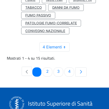
TABACCO
DANNI DA FUMO
FUMO PASSIVO
PATOLOGIE FUMO-CORRELATE
CONVEGNO NAZIONALE
4 Elementi
Mostrati 1 - 4 su 15 risultati.
Pagina
Pagina
Pagina
Pagina
1
2
3
4
Istituto Superiore di Sanità