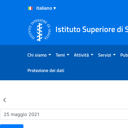
Salta al Contenuto
Salta al Footer
Istituto Superiore di 
Chi siamo
Temi
Attività
Servizi
Pub
Protezione dei dati
Risultati della Ricerca - Ev