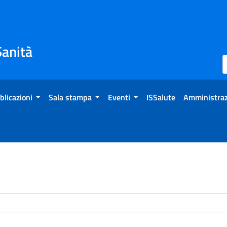
Sanità
blicazioni
Sala stampa
Eventi
ISSalute
Amministraz
enti