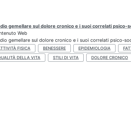
dio gemellare sul dolore cronico e i suoi correlati psico-so
ntenuto Web
dio gemellare sul dolore cronico e i suoi correlati psico-soc
TTIVITÀ FISICA
BENESSERE
EPIDEMIOLOGIA
FAT
QUALITÀ DELLA VITA
STILI DI VITA
DOLORE CRONICO