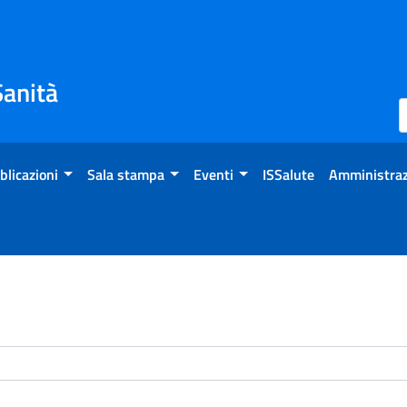
Sanità
blicazioni
Sala stampa
Eventi
ISSalute
Amministraz
enti