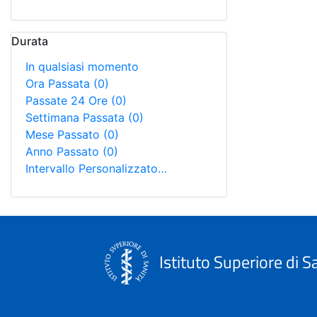
Durata
In qualsiasi momento
Ora Passata
(0)
Passate 24 Ore
(0)
Settimana Passata
(0)
Mese Passato
(0)
Anno Passato
(0)
Intervallo Personalizzato…
Istituto Superiore di S