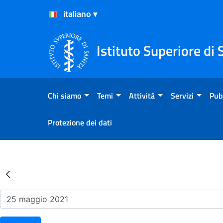
Salta al Contenuto
Salta al Footer
Istituto Superiore di 
Chi siamo
Temi
Attività
Servizi
Pub
Protezione dei dati
Risultati della Ricerca - Ev