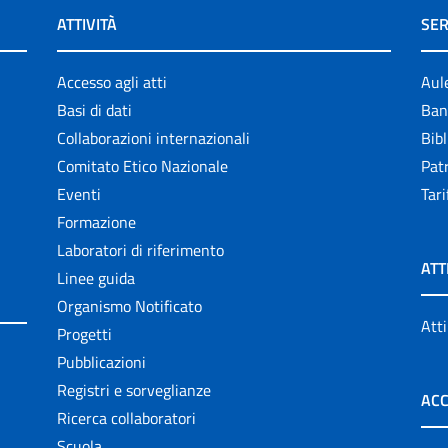
ATTIVITÀ
SER
Accesso agli atti
Aul
Basi di dati
Ban
Collaborazioni internazionali
Bibl
Comitato Etico Nazionale
Patr
Eventi
Tari
Formazione
Laboratori di riferimento
ATT
Linee guida
Organismo Notificato
Atti
Progetti
Pubblicazioni
Registri e sorveglianze
ACC
Ricerca collaboratori
Scuola