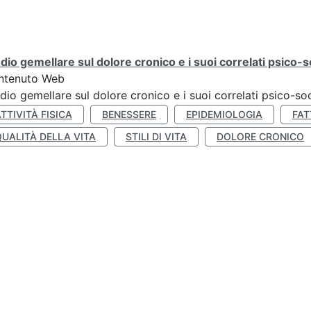
dio gemellare sul dolore cronico e i suoi correlati psico-so
ntenuto Web
dio gemellare sul dolore cronico e i suoi correlati psico-soc
TTIVITÀ FISICA
BENESSERE
EPIDEMIOLOGIA
FAT
QUALITÀ DELLA VITA
STILI DI VITA
DOLORE CRONICO