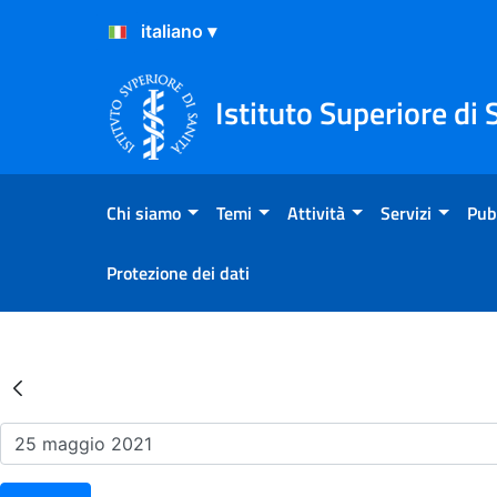
Salta al Contenuto
Salta al Footer
Istituto Superiore di 
Chi siamo
Temi
Attività
Servizi
Pub
Protezione dei dati
Risultati della Ricerca - Ev