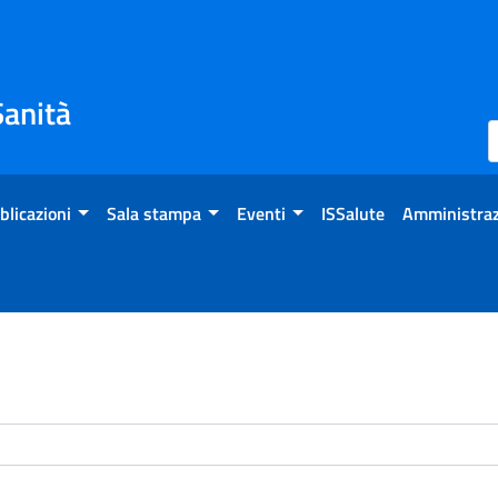
Sanità
blicazioni
Sala stampa
Eventi
ISSalute
Amministraz
enti