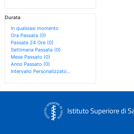
Durata
In qualsiasi momento
Ora Passata
(0)
Passate 24 Ore
(0)
Settimana Passata
(0)
Mese Passato
(0)
Anno Passato
(0)
Intervallo Personalizzato…
Istituto Superiore di S