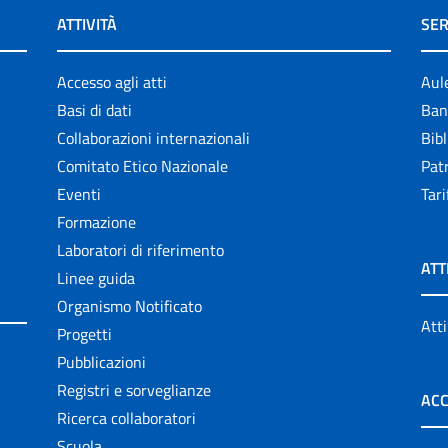
ATTIVITÀ
SER
Accesso agli atti
Aul
Basi di dati
Ban
Collaborazioni internazionali
Bibl
Comitato Etico Nazionale
Patr
Eventi
Tari
Formazione
Laboratori di riferimento
ATT
Linee guida
Organismo Notificato
Atti
Progetti
Pubblicazioni
Registri e sorveglianze
ACC
Ricerca collaboratori
Scuola