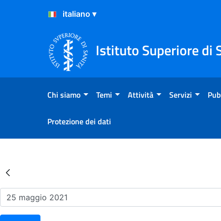
Salta al Contenuto
Salta al Footer
Istituto Superiore di 
Chi siamo
Temi
Attività
Servizi
Pub
Protezione dei dati
Risultati della Ricerca - Ev