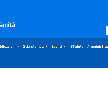
Sanità
blicazioni
Sala stampa
Eventi
ISSalute
Amministraz
enti