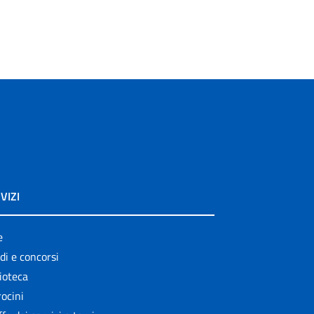
VIZI
e
di e concorsi
ioteca
ocini