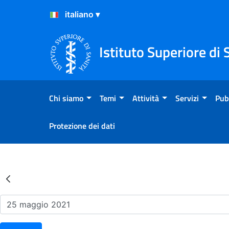
Salta al Contenuto
Salta al Footer
Istituto Superiore di 
Chi siamo
Temi
Attività
Servizi
Pub
Protezione dei dati
Risultati della Ricerca - Ev