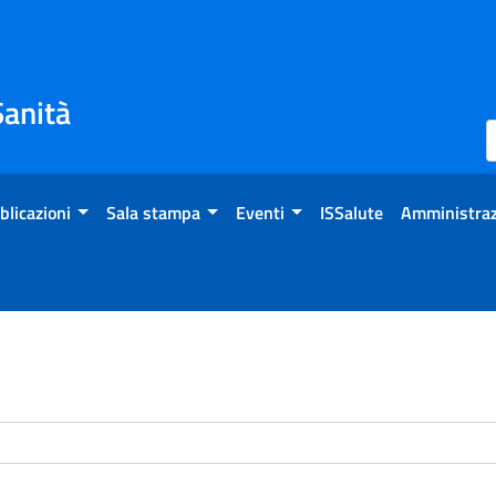
Sanità
blicazioni
Sala stampa
Eventi
ISSalute
Amministraz
enti