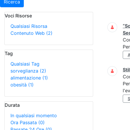
Ricerca
Voci Risorse
Ricerca
“Sc
Qualsiasi Risorsa
Seq
Contenuto Web
(2)
Co
Per
Tag
Qualsiasi Tag
Sti
sorveglianza
(2)
Co
alimentazione
(1)
Per
obesità
(1)
l'e
Durata
In qualsiasi momento
Ora Passata
(0)
Passate 24 Ore
(0)