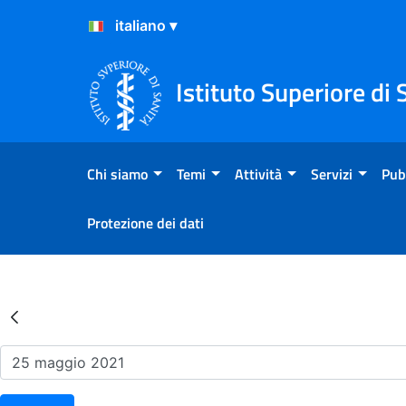
Salta al Contenuto
Salta al Footer
Istituto Superiore di 
Chi siamo
Temi
Attività
Servizi
Pub
Protezione dei dati
Risultati della Ricerca - Ev