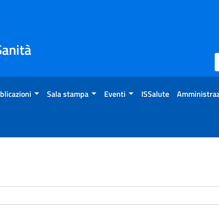
Sanità
blicazioni
Sala stampa
Eventi
ISSalute
Amministraz
enti