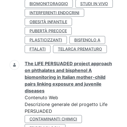
BIOMONITORAGGIO
STUDI IN VIVO
INTERFERENTI ENDOCRINI
OBESITÀ INFANTILE
PUBERTÀ PRECOCE
PLASTICIZZANTI
BISFENOLO A
FTALATI
TELARCA PREMATURO
The LIFE PERSUADED project approach
on phthalates and bisphenol A
biomonitoring in Italian mother-child
pairs linking exposure and juvenile
diseases
Contenuto Web
Descrizione generale del progetto Life
PERSUADED
CONTAMINANTI CHIMICI