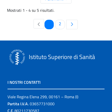
Mostrati 1 - 4 su 5 risultati.
Pagina
Pagina
1
2
Istituto Superiore di Sanità
I NOSTRI CONTATTI
Viale Regina Elena 299, 00161 – Roma (I)
Partita I.V.A.
03657731000
C.F.
80211730587