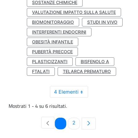
SOSTANZE CHIMICHE
VALUTAZIONE IMPATTO SULLA SALUTE
BIOMONITORAGGIO
STUDI IN VIVO
INTERFERENTI ENDOCRINI
OBESITÀ INFANTILE
PUBERTÀ PRECOCE
PLASTICIZZANTI
BISFENOLO A
FTALATI
TELARCA PREMATURO
4 Elementi
Mostrati 1 - 4 su 6 risultati.
Pagina
Pagina
1
2