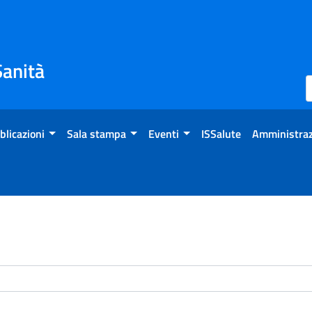
Sanità
blicazioni
Sala stampa
Eventi
ISSalute
Amministraz
enti