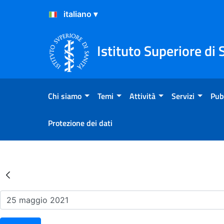
Salta al Contenuto
Salta al Footer
Istituto Superiore di 
Chi siamo
Temi
Attività
Servizi
Pub
Protezione dei dati
Risultati della Ricerca - Ev