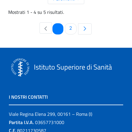
Mostrati 1 - 4 su 5 risultati.
Pagina
Pagina
1
2
Istituto Superiore di Sanità
I NOSTRI CONTATTI
Viale Regina Elena 299, 00161 – Roma (I)
Partita I.V.A.
03657731000
C.F.
80211730587