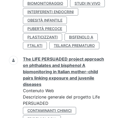
BIOMONITORAGGIO
STUDI IN VIVO
INTERFERENTI ENDOCRINI
OBESITÀ INFANTILE
PUBERTÀ PRECOCE
PLASTICIZZANTI
BISFENOLO A
FTALATI
TELARCA PREMATURO
The LIFE PERSUADED project approach
on phthalates and bisphenol A
biomonitoring in Italian mother-child
pairs linking exposure and juvenile
diseases
Contenuto Web
Descrizione generale del progetto Life
PERSUADED
CONTAMINANTI CHIMICI