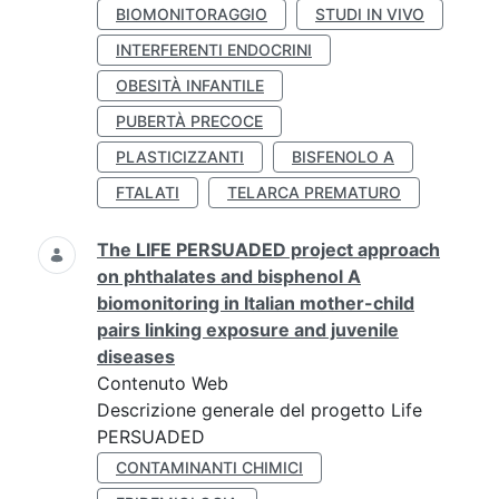
BIOMONITORAGGIO
STUDI IN VIVO
INTERFERENTI ENDOCRINI
OBESITÀ INFANTILE
PUBERTÀ PRECOCE
PLASTICIZZANTI
BISFENOLO A
FTALATI
TELARCA PREMATURO
The LIFE PERSUADED project approach
on phthalates and bisphenol A
biomonitoring in Italian mother-child
pairs linking exposure and juvenile
diseases
Contenuto Web
Descrizione generale del progetto Life
PERSUADED
CONTAMINANTI CHIMICI