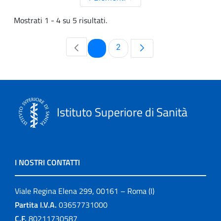
Mostrati 1 - 4 su 5 risultati.
Pagina
Pagina
1
2
Istituto Superiore di Sanità
I NOSTRI CONTATTI
Viale Regina Elena 299, 00161 – Roma (I)
Partita I.V.A.
03657731000
C.F.
80211730587