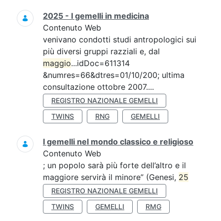
2025 - I gemelli in medicina
Contenuto Web
venivano condotti studi antropologici sui
più diversi gruppi razziali e, dal
maggio
...idDoc=611314
&numres=66&dtres=01/10/200; ultima
consultazione ottobre 2007....
REGISTRO NAZIONALE GEMELLI
TWINS
RNG
GEMELLI
I gemelli nel mondo classico e religioso
Contenuto Web
; un popolo sarà più forte dell’altro e il
maggiore servirà il minore” (Genesi,
25
REGISTRO NAZIONALE GEMELLI
TWINS
GEMELLI
RMG