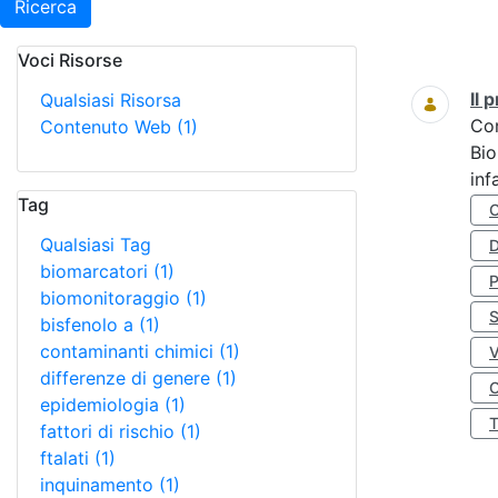
Ricerca
Voci Risorse
Ricerca
Il
Qualsiasi Risorsa
Co
Contenuto Web
(1)
Bio
inf
Tag
Qualsiasi Tag
D
biomarcatori
(1)
biomonitoraggio
(1)
S
bisfenolo a
(1)
contaminanti chimici
(1)
differenze di genere
(1)
O
epidemiologia
(1)
fattori di rischio
(1)
ftalati
(1)
inquinamento
(1)