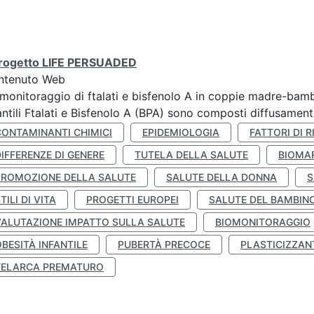
 progetto LIFE PERSUADED
ntenuto Web
monitoraggio di ftalati e bisfenolo A in coppie madre-bamb
antili Ftalati e Bisfenolo A (BPA) sono composti diffusamente 
CONTAMINANTI CHIMICI
EPIDEMIOLOGIA
FATTORI DI R
IFFERENZE DI GENERE
TUTELA DELLA SALUTE
BIOMA
PROMOZIONE DELLA SALUTE
SALUTE DELLA DONNA
S
TILI DI VITA
PROGETTI EUROPEI
SALUTE DEL BAMBIN
VALUTAZIONE IMPATTO SULLA SALUTE
BIOMONITORAGGIO
BESITÀ INFANTILE
PUBERTÀ PRECOCE
PLASTICIZZAN
TELARCA PREMATURO