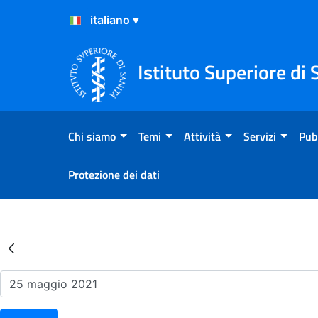
Salta al Contenuto
Salta al Footer
Istituto Superiore di 
Chi siamo
Temi
Attività
Servizi
Pub
Protezione dei dati
Risultati della Ricerca - Ev