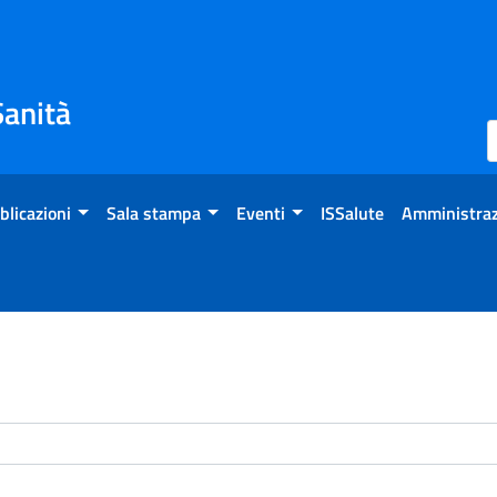
Sanità
blicazioni
Sala stampa
Eventi
ISSalute
Amministraz
enti