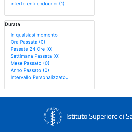
interferenti endocrini
(1)
Durata
In qualsiasi momento
Ora Passata
(0)
Passate 24 Ore
(0)
Settimana Passata
(0)
Mese Passato
(0)
Anno Passato
(0)
Intervallo Personalizzato…
Istituto Superiore di S