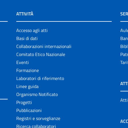
ATTIVITÀ
SER
Accesso agli atti
Aul
Basi di dati
Ban
Collaborazioni internazionali
Bibl
Comitato Etico Nazionale
Patr
Eventi
Tari
Formazione
Laboratori di riferimento
ATT
Linee guida
Organismo Notificato
Atti
Progetti
Pubblicazioni
Registri e sorveglianze
ACC
Ricerca collaboratori