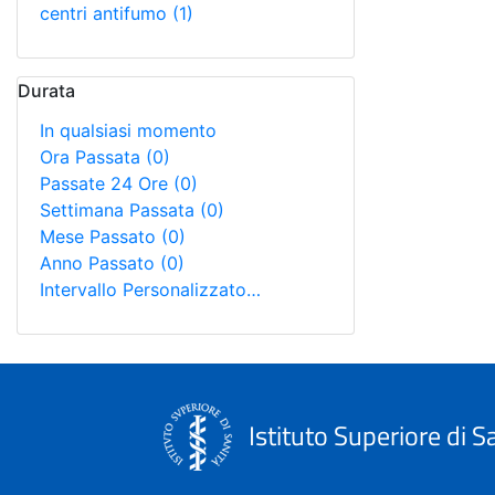
centri antifumo
(1)
Durata
In qualsiasi momento
Ora Passata
(0)
Passate 24 Ore
(0)
Settimana Passata
(0)
Mese Passato
(0)
Anno Passato
(0)
Intervallo Personalizzato…
Istituto Superiore di S