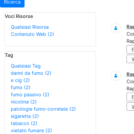
Ricerca
Voci Risorse
Ricerca
Ra
Qualsiasi Risorsa
Co
Contenuto Web
(2)
Ra
Tag
Qualsiasi Tag
danni da fumo
(2)
Ra
e cig
(2)
Co
fumo
(2)
Rap
fumo passivo
(2)
nicotina
(2)
patologie fumo-correlate
(2)
sigaretta
(2)
tabacco
(2)
vietato fumare
(2)