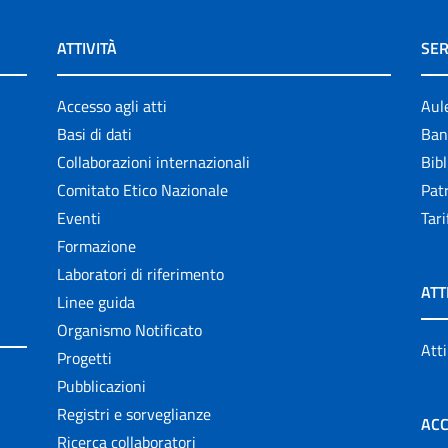
ATTIVITÀ
SER
Accesso agli atti
Aul
Basi di dati
Ban
Collaborazioni internazionali
Bibl
Comitato Etico Nazionale
Patr
Eventi
Tari
Formazione
Laboratori di riferimento
ATT
Linee guida
Organismo Notificato
Atti
Progetti
Pubblicazioni
Registri e sorveglianze
ACC
Ricerca collaboratori