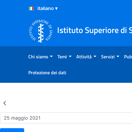
Salta al Contenuto
Salta al Footer
Istituto Superiore di 
Chi siamo
Temi
Attività
Servizi
Pub
Protezione dei dati
Risultati della Ricerca - Ev