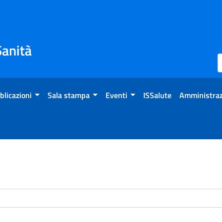
Sanità
blicazioni
Sala stampa
Eventi
ISSalute
Amministraz
enti