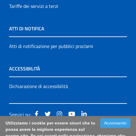
Tariffe dei servizi a terzi
ATTI DI NOTIFICA
Atti di notificazione per pubblici proclami
ACCESSIBILITÀ
Dichiarazione di accessibilità
Seguici su:
Utilizziamo i cookie per essere sicuri che tu
Acconsento
Accessibilità: form di segnalazione di prima istanza per
possa avere la migliore esperienza sul
nostro sito. Se vai avanti nella navigazione, riteniamo che