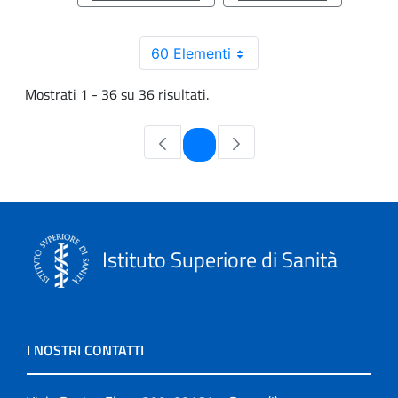
60 Elementi
Mostrati 1 - 36 su 36 risultati.
Pagina
1
Istituto Superiore di Sanità
I NOSTRI CONTATTI