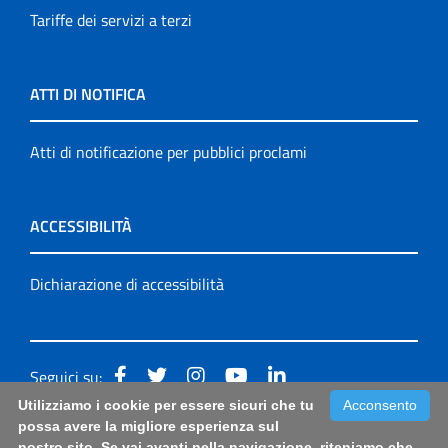
Tariffe dei servizi a terzi
ATTI DI NOTIFICA
Atti di notificazione per pubblici proclami
ACCESSIBILITÀ
Dichiarazione di accessibilità
Seguici su:
Utilizziamo i cookie per essere sicuri che tu
Acconsento
Accessibilità: form di segnalazione di prima istanza per
possa avere la migliore esperienza sul
nostro sito. Se vai avanti nella navigazione, riteniamo che