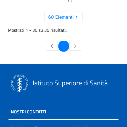
60 Elementi
Mostrati 1 - 36 su 36 risultati.
Pagina
1
Istituto Superiore di Sanità
I NOSTRI CONTATTI