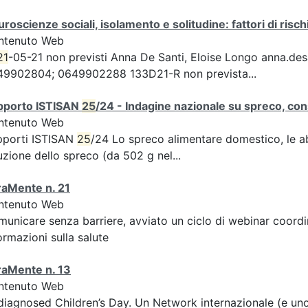
roscienze sociali, isolamento e solitudine: fattori di risch
ntenuto Web
21
-05-21 non previsti Anna De Santi, Eloise Longo anna.desant
49902804; 0649902288 133D21-R non prevista...
pporto ISTISAN
25
/24 - Indagine nazionale su spreco, cons
ntenuto Web
pporti ISTISAN
25
/24 Lo spreco alimentare domestico, le abit
uzione dello spreco (da 502 g nel...
raMente n. 21
ntenuto Web
unicare senza barriere, avviato un ciclo di webinar coordin
ormazioni sulla salute
raMente n. 13
ntenuto Web
iagnosed Children’s Day. Un Network internazionale (e uno 