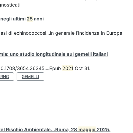
gnosticati
negli ultimi
25
anni
asi di echinococcosi...In generale l’incidenza in Europa
a: uno studio longitudinale sui gemelli italiani
: 10.1708/3654.36345....Epub
2021
Oct 31.
RNG
GEMELLI
 del Rischio Ambientale...Roma, 28
maggio
2025.