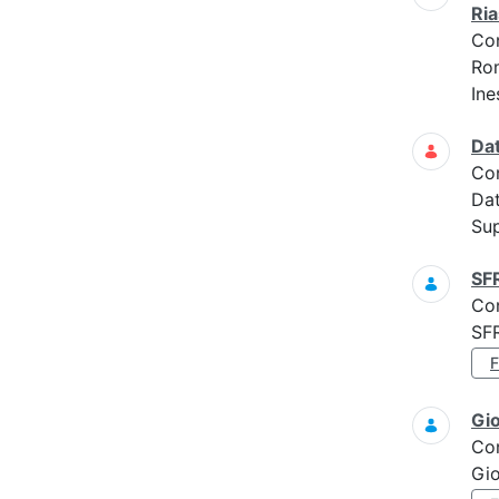
Ria
Co
Ro
Ine
Da
Co
Da
Sup
SF
Co
SF
Gi
Co
Gi