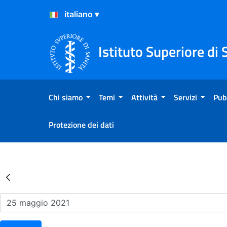
Salta al Contenuto
Salta al Footer
Istituto Superiore di 
Chi siamo
Temi
Attività
Servizi
Pub
Protezione dei dati
Risultati della Ricerca - Ev