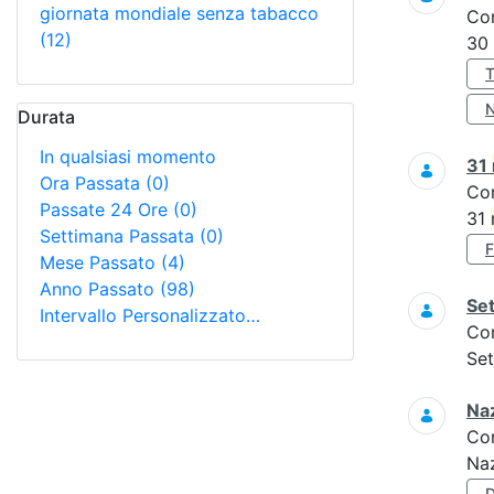
giornata mondiale senza tabacco
Co
(12)
30
Durata
In qualsiasi momento
31
Ora Passata
(0)
Co
Passate 24 Ore
(0)
31
Settimana Passata
(0)
Mese Passato
(4)
Anno Passato
(98)
Set
Intervallo Personalizzato…
Co
Set
Naz
Co
Naz