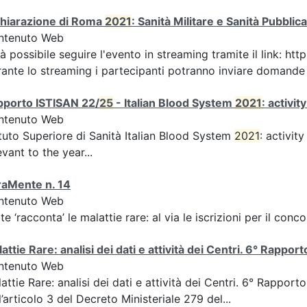
chiarazione di Roma
2021
: Sanità Militare e Sanità Pubbli
ntenuto Web
à possibile seguire l'evento in streaming tramite il link:
ante lo streaming i partecipanti potranno inviare domande ai
pporto ISTISAN 22/
25
- Italian Blood System
2021
: activi
ntenuto Web
ituto Superiore di Sanità Italian Blood System
2021
: activit
evant to the year...
raMente n. 14
ntenuto Web
rte ‘racconta’ le malattie rare: al via le iscrizioni per il con
attie Rare: analisi dei dati e attività dei Centri. 6° Rappo
ntenuto Web
attie Rare: analisi dei dati e attività dei Centri. 6° Rapport
l’articolo 3 del Decreto Ministeriale 279 del...