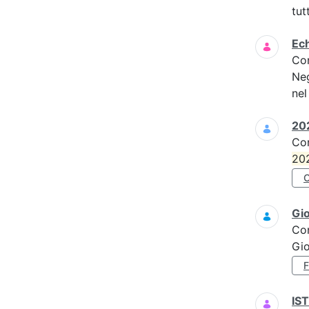
tut
Ech
Co
Neg
nel
202
Co
20
Gi
Co
Gi
IS