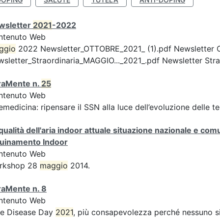
wsletter
2021
-2022
ntenuto Web
ggio
2022 Newsletter_OTTOBRE_2021_ (1).pdf Newsletter 
sletter_Straordinaria_MAGGIO..._2021_.pdf Newsletter Strao
raMente n.
25
ntenuto Web
emedicina: ripensare il SSN alla luce dell’evoluzione delle te
qualità dell'aria indoor attuale situazione nazionale e com
quinamento Indoor
ntenuto Web
rkshop 28
maggio
2014.
raMente n. 8
ntenuto Web
re Disease Day
2021
, più consapevolezza perché nessuno sia