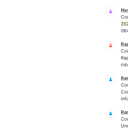
Neu
Co
20
06
Ra
Co
Ra
rid
Ra
Co
Com
inf
Ra
Co
Und