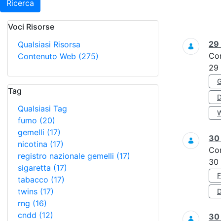
Ricerca
Voci Risorse
Ricerca
29
Qualsiasi Risorsa
Co
Contenuto Web
(275)
29
Tag
Qualsiasi Tag
fumo
(20)
gemelli
(17)
3
nicotina
(17)
Co
registro nazionale gemelli
(17)
30
sigaretta
(17)
tabacco
(17)
twins
(17)
D
rng
(16)
cndd
(12)
3