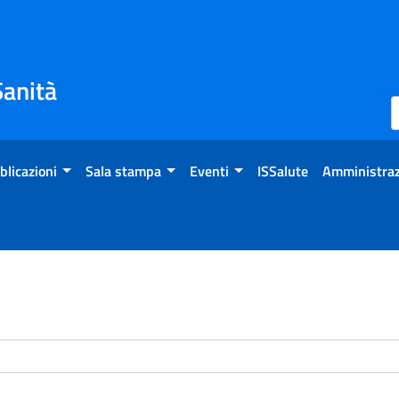
Sanità
blicazioni
Sala stampa
Eventi
ISSalute
Amministraz
enti