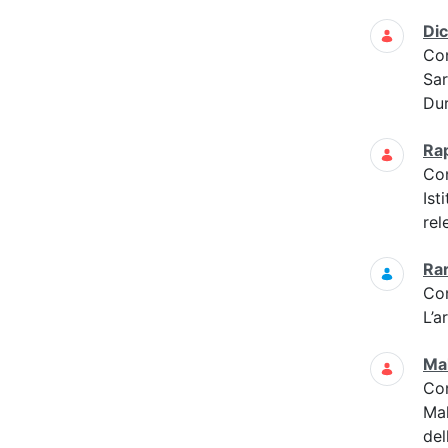
Di
Co
Sar
Dur
Ra
Co
Ist
rel
Ra
Co
L’a
Mal
Co
Mal
del