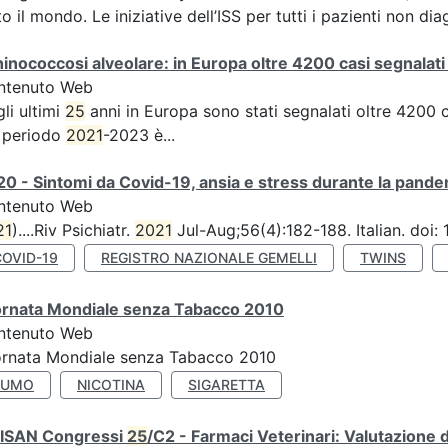
to il mondo. Le iniziative dell’ISS per tutti i pazienti non dia
inococcosi alveolare: in Europa oltre 4200 casi segnalati 
ntenuto Web
li ultimi
25
anni in Europa sono stati segnalati oltre 4200 c
 periodo
2021
-2023 è...
0 - Sintomi da Covid-19, ansia e stress durante la pandemi
ntenuto Web
21
)....Riv Psichiatr.
2021
Jul-Aug;56(4):182-188. Italian. doi
COVID-19
REGISTRO NAZIONALE GEMELLI
TWINS
ornata Mondiale senza Tabacco 2010
ntenuto Web
ornata Mondiale senza Tabacco 2010
FUMO
NICOTINA
SIGARETTA
TISAN Congressi
25
/C2 - Farmaci Veterinari: Valutazione