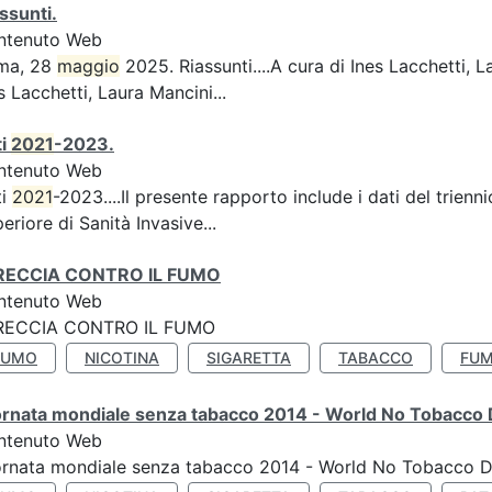
ssunti.
ntenuto Web
ma, 28
maggio
2025. Riassunti....A cura di Ines Lacchetti,
s Lacchetti, Laura Mancini...
ti
2021
-2023.
ntenuto Web
ti
2021
-2023....Il presente rapporto include i dati del trienn
eriore di Sanità Invasive...
RECCIA CONTRO IL FUMO
ntenuto Web
RECCIA CONTRO IL FUMO
FUMO
NICOTINA
SIGARETTA
TABACCO
FUM
ornata mondiale senza tabacco 2014 - World No Tobacco
ntenuto Web
ornata mondiale senza tabacco 2014 - World No Tobacco 