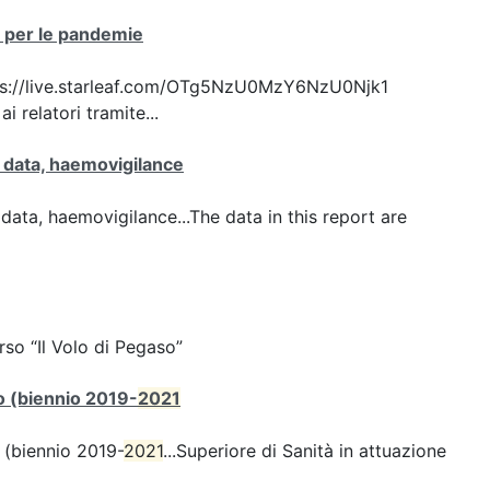
ca per le pandemie
 https://live.starleaf.com/OTg5NzU0MzY6NzU0Njk1
 relatori tramite...
ty data, haemovigilance
y data, haemovigilance...The data in this report are
corso “Il Volo di Pegaso”
rto (biennio 2019-
2021
o (biennio 2019-
2021
...Superiore di Sanità in attuazione