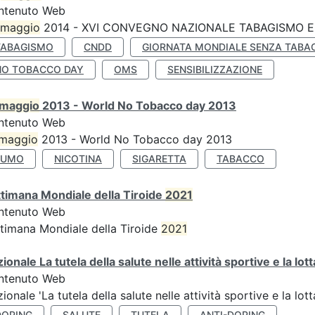
ntenuto Web
maggio
2014 - XVI CONVEGNO NAZIONALE TABAGISMO E 
TABAGISMO
CNDD
GIORNATA MONDIALE SENZA TABA
NO TOBACCO DAY
OMS
SENSIBILIZZAZIONE
maggio
2013 - World No Tobacco day 2013
ntenuto Web
maggio
2013 - World No Tobacco day 2013
FUMO
NICOTINA
SIGARETTA
TABACCO
timana Mondiale della Tiroide
2021
ntenuto Web
timana Mondiale della Tiroide
2021
ionale La tutela della salute nelle attività sportive e la lot
ntenuto Web
ionale 'La tutela della salute nelle attività sportive e la lot
DOPING
SALUTE
TUTELA
ANTI-DOPING