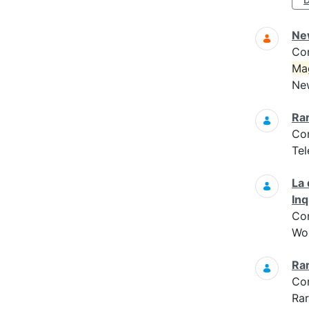
Ne
Co
Ma
New
Ra
Co
Tel
La 
In
Co
Wo
Ra
Co
Ra