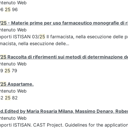
ntenuto Web
96
25
96
/
25
- Materie prime per uso farmaceutico monografie di ri
ntenuto Web
porti ISTISAN 03/
25
Il farmacista, nella esecuzione delle 
macista, nella esecuzione delle...
/
25
Raccolta di riferimenti sui metodi di determinazione dei
ntenuto Web
79
25
79
/
25
Aspartame.
ntenuto Web
82
25
82
d.Edited by Maria Rosaria Milana, Massimo Denaro, Rober
ntenuto Web
porti ISTISAN. CAST Project. Guidelines for the applicatio