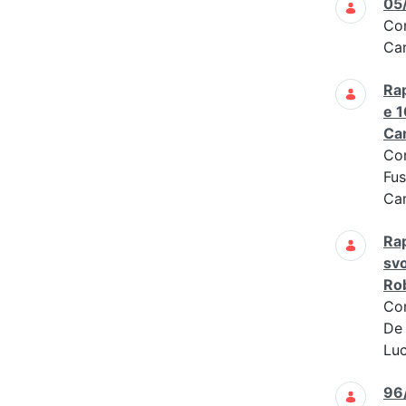
05
Co
Car
Rap
e 1
Cam
Co
Fus
Cam
Rap
svo
Rob
Co
De 
Luc
96