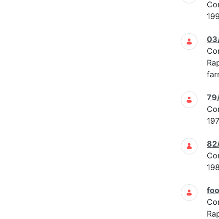
Co
19
03
Co
Rap
far
79
Co
19
82
Co
19
foo
Co
Rap