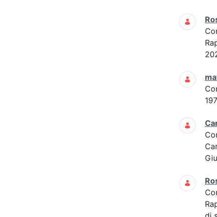
Ros
Co
Rap
202
mat
Co
197
Car
Co
Car
Giu
Ros
Co
Rap
di 