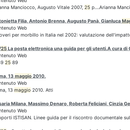
ntenuto Web
anna Manciocco, Augusto Vitale 2007,
25
p....Arianna Manc
onietta Filia, Antonio Brenna, Augusto Panà, Gianluca
Ma
ntenuto Web
overi per morbillo in Italia nel 2002: valutazione dell'impatto
/
25
La posta elettronica una guida per gli utenti.A cura
ntenuto Web
89
25
89
ma, 13
maggio
2010.
ntenuto Web
ma, 13
maggio
2010. Atti
aria Milana, Massimo Denaro, Roberta Feliciani, Cinzia
ntenuto Web
porti ISTISAN. Linee guida per il riscontro documentale s