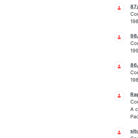
87
Co
19
98
Co
19
86
Co
19
Ra
Co
A c
Pao
sit