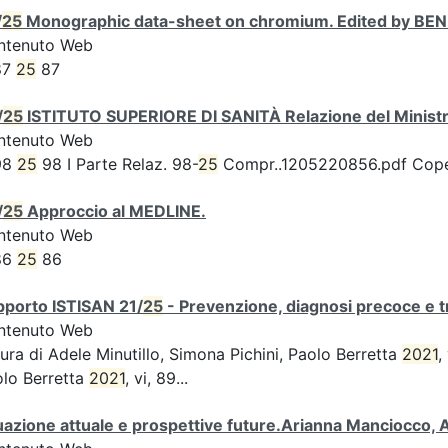
/
25
Monographic data-sheet on chromium. Edited by BENED
ntenuto Web
87
25
87
/
25
ISTITUTO SUPERIORE DI SANITÀ Relazione del Ministro
ntenuto Web
98
25
98 I Parte Relaz. 98-
25
Compr..1205220856.pdf Coperti
/
25
Approccio al MEDLINE.
ntenuto Web
86
25
86
pporto ISTISAN 21/
25
- Prevenzione, diagnosi precoce e t
ntenuto Web
ura di Adele Minutillo, Simona Pichini, Paolo Berretta
2021
,
lo Berretta
2021
, vi, 89...
uazione attuale e prospettive future.Arianna Manciocco,