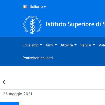
Salta al Contenuto
Salta al Footer
Istituto Superiore di 
Chi siamo
Temi
Attività
Servizi
Pub
Protezione dei dati
Risultati della Ricerca - Ev