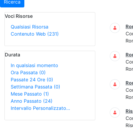
Ricerca
Voci Risorse
Ricerca
Ro
Qualsiasi Risorsa
Co
Contenuto Web
(231)
Ro
Durata
Ro
Co
In qualsiasi momento
Ro
Ora Passata
(0)
Passate 24 Ore
(0)
Ro
Settimana Passata
(0)
Co
Mese Passato
(1)
Ro
Anno Passato
(24)
Intervallo Personalizzato…
Ris
Co
Ris