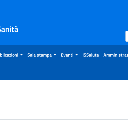
Sanità
blicazioni
Sala stampa
Eventi
ISSalute
Amministraz
enti