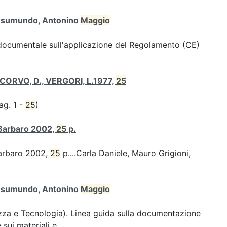
 Gesumundo, Antonino
Maggio
 documentale sull'applicazione del Regolamento (CE)
TECORVO, D., VERGORI, L.1977,
25
ag. 1 -
25
)
 Barbaro 2002,
25
p.
Barbaro 2002,
25
p....Carla Daniele, Mauro Grigioni,
 Gesumundo, Antonino
Maggio
za e Tecnologia). Linea guida sulla documentazione
sui materiali e...