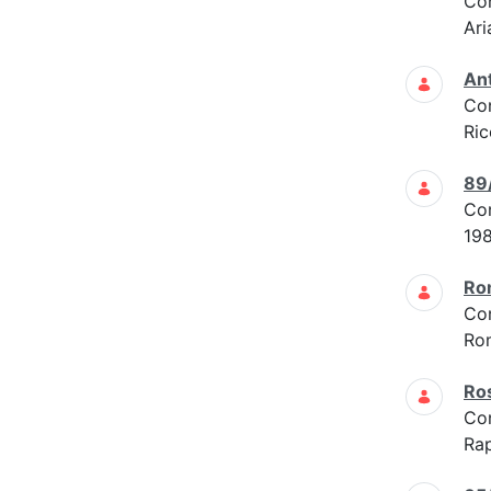
Co
Ari
Ant
Co
Ric
89
Co
19
Ro
Co
Ro
Ros
Co
Rap