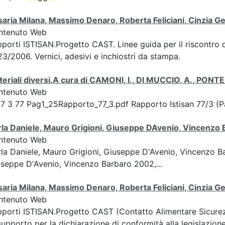
aria Milana, Massimo Denaro, Roberta Feliciani, Cinzia
ntenuto Web
porti ISTISAN.Progetto CAST. Linee guida per il riscontro
3/2006. Vernici, adesivi e inchiostri da stampa.
eriali diversi.A cura di CAMONI, I., DI MUCCIO, A., PON
ntenuto Web
7 3 77 Pag1_25Rapporto_77_3.pdf Rapporto Istisan 77/3 (P
la Daniele, Mauro Grigioni, Giuseppe DAvenio, Vincenzo
ntenuto Web
la Daniele, Mauro Grigioni, Giuseppe D'Avenio, Vincenzo 
seppe D'Avenio, Vincenzo Barbaro 2002,...
aria Milana, Massimo Denaro, Roberta Feliciani, Cinzia
ntenuto Web
porti ISTISAN.Progetto CAST (Contatto Alimentare Sicurez
supporto per la dichiarazione di conformità alla legislazione 