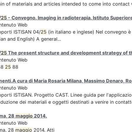
in of materials and articles intended to come into contact 
/
25
- Convegno. Imaging in radioterapia. Istituto Superiore
ntenuto Web
porti ISTISAN 04/
25
(in italiano e inglese) Nel convegno è
lian and English) A general...
/
25
The present structure and development strategy of th
ntenuto Web
88
25
88
menti.A cura di Maria Rosaria Milana, Massimo Denaro, Ro
ntenuto Web
porti ISTISAN. Progetto CAST. Linee guida per l'applicazi
duzione dei materiali e oggetti destinati a venire in contatt
ma, 28
maggio
2014.
ntenuto Web
ma, 28
maggio
2014. Atti