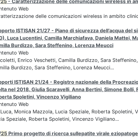
/
25
- Caratterizzazione delle comunicazioni wireless in a
ntenuto Web
atterizzazione delle comunicazioni wireless in ambito clini
porto ISTISAN 21/27 - Piano di sicurezza dell’acqua del si
0). Luca Lucentini, Camilla Marchiafava, Daniela Mattei, Ma
illa Burdizzo, Sara Steffenino, Lorenza Meucci
ntenuto Web
coletti, Enrico Veschetti, Camilla Burdizzo, Sara Steffenin
illa Burdizzo, Sara Steffenino, Lorenza Meucci...
porti ISTISAN 21/24 - Registro nazionale della Procreazione
lta nel 2018. Giulia Scaravelli, Anna Bertini, Simone Boll
erta Spoletini, Vincenzo Vigiliano
ntenuto Web
Luca, Monica Mazzola, Lucia Speziale, Roberta Spoletini, 
ia Speziale, Roberta Spoletini, Vincenzo Vigiliano...
/
25
Primo progetto di ricerca sullepatite virale eziopatoge