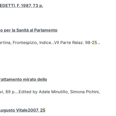
ETTI, F. 1987, 73 p.
 per la Sanità al Parlamento
na, Frontespizio, Indice...VII Parte Relaz. 98-
25
...
rattamento mirato dello
 vi, 89 p....Edited by Adele Minutillo, Simona Pichini,
 Augusto Vitale2007,
25