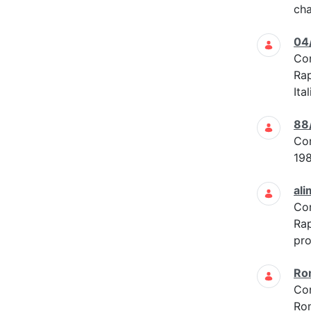
cha
04
Co
Rap
Ita
88
Co
19
ali
Co
Rap
pro
Ro
Co
Ro