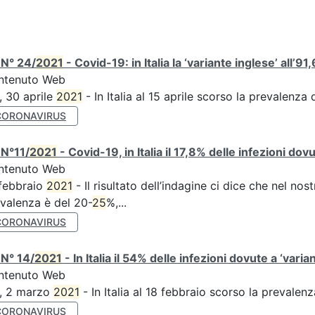
 N° 24/
2021
- Covid-19: in Italia la ‘variante inglese’ all’91
ntenuto Web
, 30 aprile
2021
- In Italia al 15 aprile scorso la prevalenza
CORONAVIRUS
 N°11/
2021
- Covid-19, in Italia il 17,8% delle infezioni dov
ntenuto Web
febbraio
2021
- Il risultato dell’indagine ci dice che nel no
valenza è del 20-
25
%,...
CORONAVIRUS
N° 14/
2021
- In Italia il 54% delle infezioni dovute a ‘varian
ntenuto Web
S, 2 marzo
2021
- In Italia al 18 febbraio scorso la prevalen
CORONAVIRUS