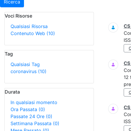
Ricerca
Voci Risorse
Ricerca
CS
Qualsiasi Risorsa
Co
Contenuto Web
(10)
ISS
Tag
CS
Qualsiasi Tag
Co
coronavirus
(10)
12 
pre
Durata
In qualsiasi momento
CS 
Ora Passata
(0)
Co
Passate 24 Ore
(0)
IS
Settimana Passata
(0)
Mese Passato
(0)