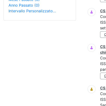
Anno Passato
(0)
Intervallo Personalizzato…
CS
Co
ISS
set
CS 
chi
Co
ISS
pan
CS
Co
ISS
San