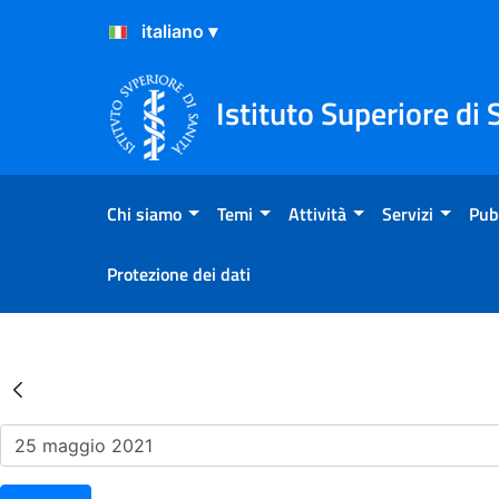
Salta al Contenuto
Salta al Footer
Istituto Superiore di 
Chi siamo
Temi
Attività
Servizi
Pub
Protezione dei dati
Risultati della Ricerca - Ev