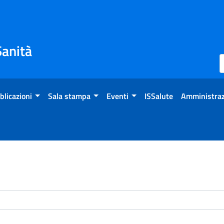
Sanità
blicazioni
Sala stampa
Eventi
ISSalute
Amministraz
enti