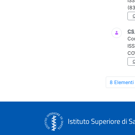
ISS
(83
CS 
Co
ISS
COV
8 Elementi
Istituto Superiore di S