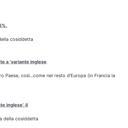
,6%.
 della cosiddetta
ute a ‘variante inglese
stro Paese, così...come nel resto d’Europa (in Francia la
te inglese’, il
za della cosiddetta