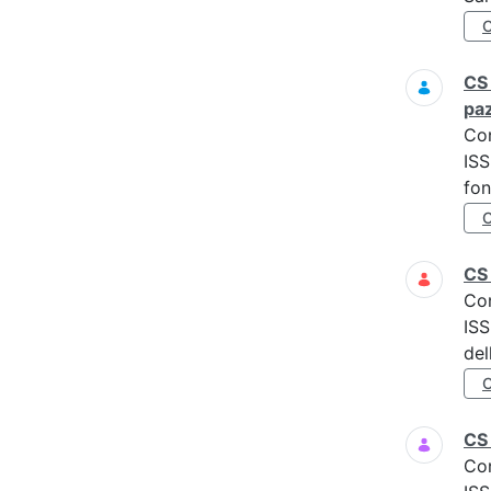
CS 
paz
Co
ISS
fon
CS
Co
ISS
del
CS 
Co