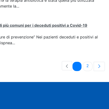
la terapia antibiotica è stata quella più utilizzata
mente la...
i più comuni per i deceduti positivi a Covid-19
re di prevenzione” Nei pazienti deceduti e positivi al
ispnea...
Pagina
Pagina
1
2