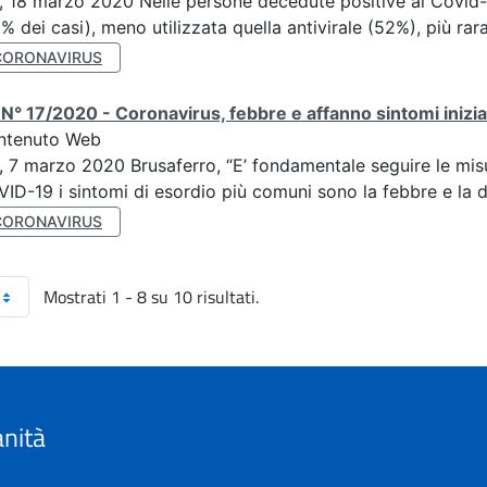
, 18 marzo 2020 Nelle persone decedute positive al Covid-19 
% dei casi), meno utilizzata quella antivirale (52%), più rara
CORONAVIRUS
N° 17/2020 - Coronavirus, febbre e affanno sintomi inizial
ntenuto Web
, 7 marzo 2020 Brusaferro, “E’ fondamentale seguire le misu
ID-19 i sintomi di esordio più comuni sono la febbre e la d
CORONAVIRUS
Mostrati 1 - 8 su 10 risultati.
anità