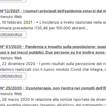
 N°12/
2021
- I numeri principali dell’epidemia emersi dal
ntenuto Web
, 19 febbraio
2021
- • L’incidenza a livello nazionale nella 
timana precedente (135,46 per 100.000 abitanti...
CORONAVIRUS
N° 61/2020 - Pandemia e impatto sulla popolazione: quasi 
uso e sui mezzi pubblici. Due persone su tre inoltre sono di
ntenuto Web
, 22 dicembre 2020 - I primi risultati sulla percezione del r
demico realizzati con il nuovo modulo Covid che integra, c
CORONAVIRUS
 N°
25
/2020 - Ozonoterapia, non rientra nei compiti dell’
ntenuto Web
, 26 marzo 2020 In relazione alle notizie riportate da diver
ità avrebbe rilasciato l’assenso all’utilizzo del trattamento 